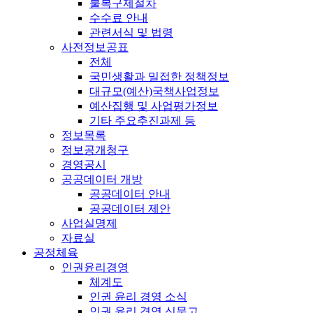
불복구제절차
수수료 안내
관련서식 및 법령
사전정보공표
전체
국민생활과 밀접한 정책정보
대규모(예산)국책사업정보
예산집행 및 사업평가정보
기타 주요추진과제 등
정보목록
정보공개청구
경영공시
공공데이터 개방
공공데이터 안내
공공데이터 제안
사업실명제
자료실
공정체육
인권윤리경영
체계도
인권 윤리 경영 소식
인권 윤리 경영 신문고