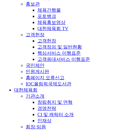
홍보관
체육간행물
포토뱅크
체육홍보영상
대한체육회 TV
고객헌장
고객헌장
고객정의 및 일반현황
핵심서비스 이행표준
고객응대서비스 이행표준
국민제안
민원게시판
홈페이지 오류신고
IOC올림픽국제도서관
대한체육회
기관소개
창립취지 및 연혁
경영전략
CI 및 캐릭터 소개
인재상
회장·임원