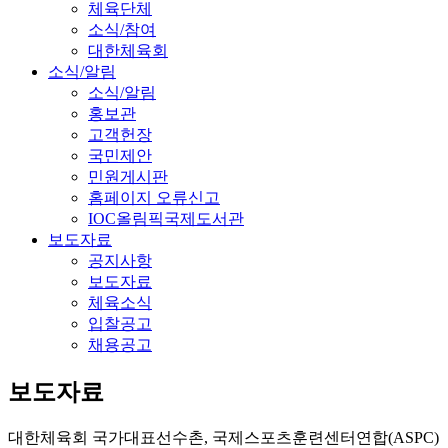
체육단체
소식/참여
대한체육회
소식/알림
소식/알림
홍보관
고객헌장
국민제안
민원게시판
홈페이지 오류신고
IOC올림픽국제도서관
보도자료
공지사항
보도자료
체육소식
입찰공고
채용공고
보도자료
대한체육회 국가대표선수촌, 국제스포츠훈련센터연합(ASPC)