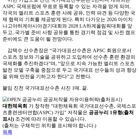
ASPC
국제포럼에 무료로 등록할 수 있는 자격을 얻게 되며
,
각국의 엘리트 스포츠 훈련 사례 공유
,
인력 파견 등 다양한 국
제 협력의 기회를 제공받게 된다
.
특히 다가오는
2026
아이치
나고야하계아시아경기대회와
2028 LA
하계올림픽대회를 앞
두고
,
국가별 준비 사항 공유를 통한 경기력 점검 및 사전 캠프
준비에도 큰 도움이 될 전망이다
.
김택수 선수촌장은
“
국가대표선수촌은
APSC
회원으로서
스포츠 정보와 기술을 공유하고 도입하여 선수촌 훈련 환경의
국제화를 추진하겠다
”
며
, “
앞으로 지속 가능한 엘리트 스포츠
발전 모델 구축을 중점으로 두고 국가대표 선수들의 성과 향상
을 위해 만전을 기하고자 한다
”
고 전했다
.
붙임 진천 국가대표선수촌 사진
1
매
.
끝
.
대한체육회
가 창작한 "대한체육회 국가대표선수촌, 국제스포
츠훈련센터연합(ASPC) 가입" 저작물은
공공누리 1유형(출처
표시)
조건에 따라 이용할 수 있습니다.
(출처는 구체적인 위치를 표시해야 합니다.)
목록