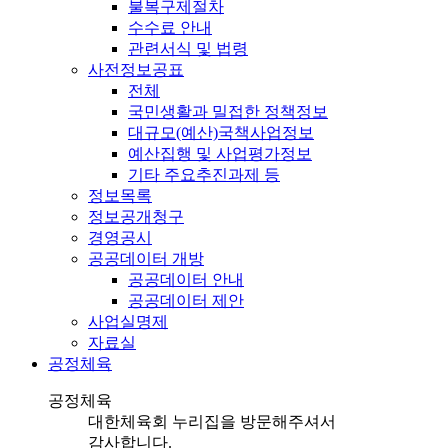
불복구제절차
수수료 안내
관련서식 및 법령
사전정보공표
전체
국민생활과 밀접한 정책정보
대규모(예산)국책사업정보
예산집행 및 사업평가정보
기타 주요추진과제 등
정보목록
정보공개청구
경영공시
공공데이터 개방
공공데이터 안내
공공데이터 제안
사업실명제
자료실
공정체육
공정체육
대한체육회 누리집을 방문해주셔서
감사합니다.