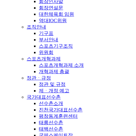
회장인사말
회장연설문
대한체육회 임원
역대IOC위원
조직안내
기구표
부서안내
스포츠기구조직
위원회
스포츠개혁과제
스포츠개혁과제 소개
개혁과제 총괄
정관ㆍ규정
정관 및 규정
제ㆍ개정 예고
국가대표선수촌
선수촌소개
진천국가대표선수촌
평창동계훈련센터
태릉선수촌
태백선수촌
국제스케이트장