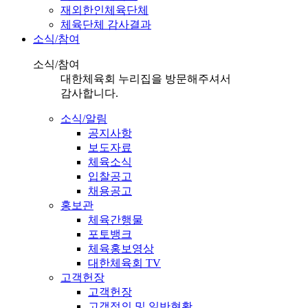
재외한인체육단체
체육단체 감사결과
소식/참여
소식/참여
대한체육회 누리집을 방문해주셔서
감사합니다.
소식/알림
공지사항
보도자료
체육소식
입찰공고
채용공고
홍보관
체육간행물
포토뱅크
체육홍보영상
대한체육회 TV
고객헌장
고객헌장
고객정의 및 일반현황