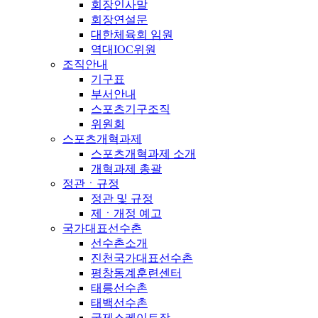
회장인사말
회장연설문
대한체육회 임원
역대IOC위원
조직안내
기구표
부서안내
스포츠기구조직
위원회
스포츠개혁과제
스포츠개혁과제 소개
개혁과제 총괄
정관ㆍ규정
정관 및 규정
제ㆍ개정 예고
국가대표선수촌
선수촌소개
진천국가대표선수촌
평창동계훈련센터
태릉선수촌
태백선수촌
국제스케이트장