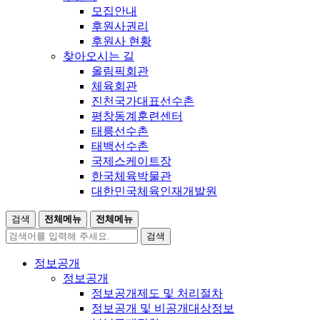
모집안내
후원사권리
후원사 현황
찾아오시는 길
올림픽회관
체육회관
진천국가대표선수촌
평창동계훈련센터
태릉선수촌
태백선수촌
국제스케이트장
한국체육박물관
대한민국체육인재개발원
검색
전체메뉴
전체메뉴
검색
정보공개
정보공개
정보공개제도 및 처리절차
정보공개 및 비공개대상정보