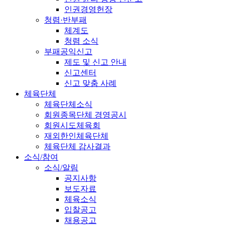
인권경영헌장
청렴·반부패
체계도
청렴 소식
부패공익신고
제도 및 신고 안내
신고센터
신고 맞춤 사례
체육단체
체육단체소식
회원종목단체 경영공시
회원시도체육회
재외한인체육단체
체육단체 감사결과
소식/참여
소식/알림
공지사항
보도자료
체육소식
입찰공고
채용공고