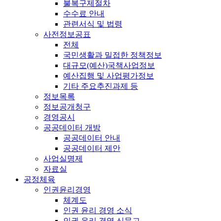
불복구제절차
수수료 안내
관련서식 및 법령
사전정보공표
전체
국민생활과 밀접한 정책정보
대규모(예산)국책사업정보
예산집행 및 사업평가정보
기타 주요추진과제 등
정보목록
정보공개청구
경영공시
공공데이터 개방
공공데이터 안내
공공데이터 제안
사업실명제
자료실
공정체육
인권윤리경영
체계도
인권 윤리 경영 소식
인권 윤리 경영 신문고