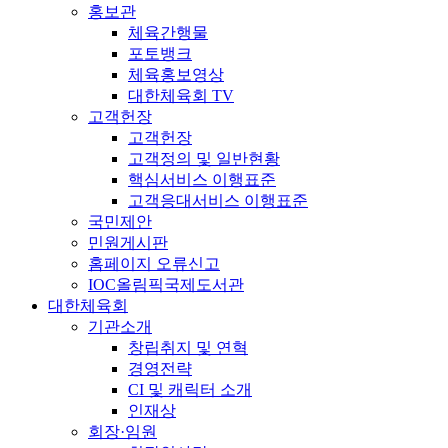
홍보관
체육간행물
포토뱅크
체육홍보영상
대한체육회 TV
고객헌장
고객헌장
고객정의 및 일반현황
핵심서비스 이행표준
고객응대서비스 이행표준
국민제안
민원게시판
홈페이지 오류신고
IOC올림픽국제도서관
대한체육회
기관소개
창립취지 및 연혁
경영전략
CI 및 캐릭터 소개
인재상
회장·임원