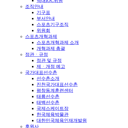
역대IOC위원
조직안내
기구표
부서안내
스포츠기구조직
위원회
스포츠개혁과제
스포츠개혁과제 소개
개혁과제 총괄
정관ㆍ규정
정관 및 규정
제ㆍ개정 예고
국가대표선수촌
선수촌소개
진천국가대표선수촌
평창동계훈련센터
태릉선수촌
태백선수촌
국제스케이트장
한국체육박물관
대한민국체육인재개발원
후원사