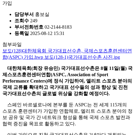
가입
담당부서
홍보실
조회수
249
부서전화번호
02-2144-8183
등록일
2025-08-12 15:31
첨부파일
보도(128)대한체육회 국가대표선수촌, 국제스포츠훈련센터연
합(ASPC) 가입.hwp
보도(128-1)국가대표선수촌 사진.jpg
대한체육회
(
회장 유승민
)
국가대표선수촌은
8
월
11
일
(
월
)
국
제스포츠훈련센터연합
(ASPC, Association of Sport
Performance Centers)
에 정식 가입하여
,
엘리트 스포츠 분야의
국제 교류를 확대하고 국가대표 선수들의 성과 향상 및 진천
국가대표선수촌의 글로벌 위상을 강화할 예정이다
.
스페인 바르셀로나에 본부를 둔
ASPC
는 전 세계
115
개의
스포츠 훈련센터가 가입한 연합체로
,
엘리트 스포츠 분야의 정
보 공유 및 국가 간 네트워크 형성을 통해 국제 스포츠 발전과
협력 증진을 목표로 활동하고 있다
.
이번 가입으로 진천 국가대표선수촌은
2
년마다 개최되는