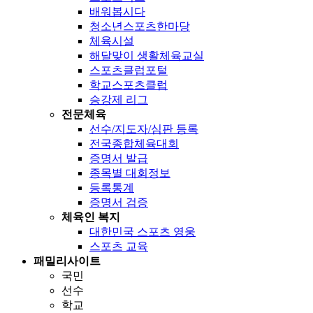
배워봅시다
청소년스포츠한마당
체육시설
해달맞이 생활체육교실
스포츠클럽포털
학교스포츠클럽
승강제 리그
전문체육
선수/지도자/심판 등록
전국종합체육대회
증명서 발급
종목별 대회정보
등록통계
증명서 검증
체육인 복지
대한민국 스포츠 영웅
스포츠 교육
패밀리사이트
국민
선수
학교