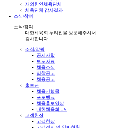
재외한인체육단체
체육단체 감사결과
소식/참여
소식/참여
대한체육회 누리집을 방문해주셔서
감사합니다.
소식/알림
공지사항
보도자료
체육소식
입찰공고
채용공고
홍보관
체육간행물
포토뱅크
체육홍보영상
대한체육회 TV
고객헌장
고객헌장
고객정의 및 일반현황