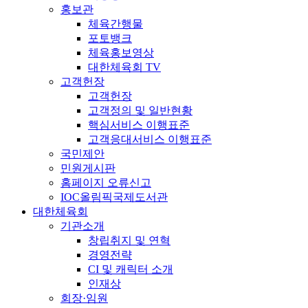
홍보관
체육간행물
포토뱅크
체육홍보영상
대한체육회 TV
고객헌장
고객헌장
고객정의 및 일반현황
핵심서비스 이행표준
고객응대서비스 이행표준
국민제안
민원게시판
홈페이지 오류신고
IOC올림픽국제도서관
대한체육회
기관소개
창립취지 및 연혁
경영전략
CI 및 캐릭터 소개
인재상
회장·임원