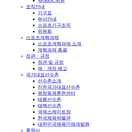
역대IOC위원
조직안내
기구표
부서안내
스포츠기구조직
위원회
스포츠개혁과제
스포츠개혁과제 소개
개혁과제 총괄
정관ㆍ규정
정관 및 규정
제ㆍ개정 예고
국가대표선수촌
선수촌소개
진천국가대표선수촌
평창동계훈련센터
태릉선수촌
태백선수촌
국제스케이트장
한국체육박물관
대한민국체육인재개발원
후원사