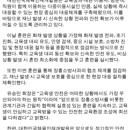
대한민국체육인재개발원은 교육생과 대관 이용자
,
방문객
,
직원이 함께 이용하는 다중이용시설인 만큼
,
실제 상황에 즉시
대응할 수 있는 현장 중심의 대응체계를 구축해왔으며
,
이를
바탕으로 재난 발생 시 신속한 상황 전파와 안전 확보가 이루
어질 수 있도록 관리하고 있다
.
이날 훈련은 화재 발생 상황을 가정해 화재 발생 전파
,
초기
진화
,
교육생 대피 유도
,
인명 검색
,
중요 시설 보호
,
소방차 진
입 및 현장 대응 절차 등을 종합적으로 점검하는 방식으로 진
행됐다
.
특히 교육생 대피 동선 확보와 신속한 안전 유도
,
비상
상황 발생 시 혼란 최소화에 중점을 두고 훈련을 실시했다
.
또한 이번 훈련을 통해 장흥소방서와의 협조 체계를 점검하
고
,
재난 발생 시 교육생 보호를 중심으로 한 현장 대응 절차를
재확인했다
.
유승민 회장은
“
교육생 안전은 어떠한 상황에서도 가장 우
선되어야 하는 원칙
”
이라며
“
앞으로도 장흥소방서를 비롯한
관계기관과 긴밀히 협력해 실효성 있는 훈련을 지속하고
,
교육
생이 안심하고 교육받을 수 있는 안전한 교육환경 조성에 최선
을 다하겠다
”
고 밝혔다
.
한편
,
대한민국체육인재개발원은 앞으로도 정기적인 안전