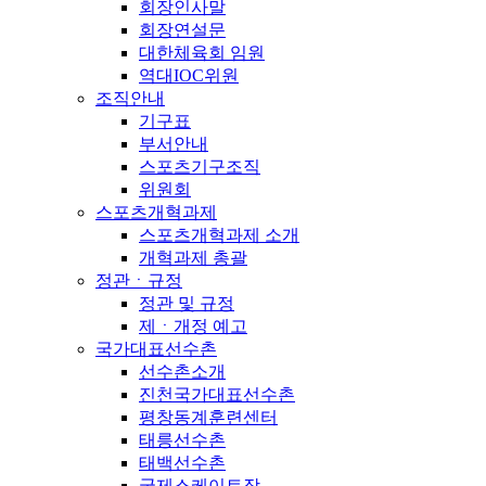
회장인사말
회장연설문
대한체육회 임원
역대IOC위원
조직안내
기구표
부서안내
스포츠기구조직
위원회
스포츠개혁과제
스포츠개혁과제 소개
개혁과제 총괄
정관ㆍ규정
정관 및 규정
제ㆍ개정 예고
국가대표선수촌
선수촌소개
진천국가대표선수촌
평창동계훈련센터
태릉선수촌
태백선수촌
국제스케이트장