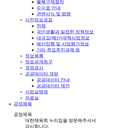
불복구제절차
수수료 안내
관련서식 및 법령
사전정보공표
전체
국민생활과 밀접한 정책정보
대규모(예산)국책사업정보
예산집행 및 사업평가정보
기타 주요추진과제 등
정보목록
정보공개청구
경영공시
공공데이터 개방
공공데이터 안내
공공데이터 제안
사업실명제
자료실
공정체육
공정체육
대한체육회 누리집을 방문해주셔서
감사합니다.