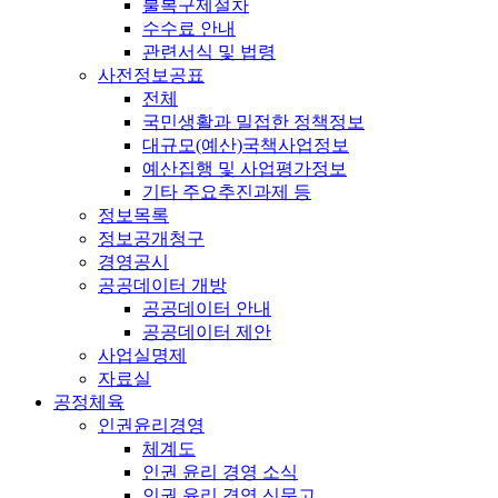
불복구제절차
수수료 안내
관련서식 및 법령
사전정보공표
전체
국민생활과 밀접한 정책정보
대규모(예산)국책사업정보
예산집행 및 사업평가정보
기타 주요추진과제 등
정보목록
정보공개청구
경영공시
공공데이터 개방
공공데이터 안내
공공데이터 제안
사업실명제
자료실
공정체육
인권윤리경영
체계도
인권 윤리 경영 소식
인권 윤리 경영 신문고