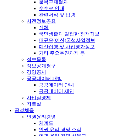
불복구제절차
수수료 안내
관련서식 및 법령
사전정보공표
전체
국민생활과 밀접한 정책정보
대규모(예산)국책사업정보
예산집행 및 사업평가정보
기타 주요추진과제 등
정보목록
정보공개청구
경영공시
공공데이터 개방
공공데이터 안내
공공데이터 제안
사업실명제
자료실
공정체육
인권윤리경영
체계도
인권 윤리 경영 소식
인권 윤리 경영 신문고