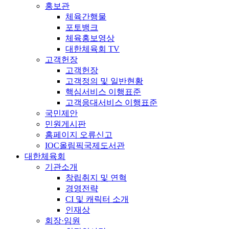
홍보관
체육간행물
포토뱅크
체육홍보영상
대한체육회 TV
고객헌장
고객헌장
고객정의 및 일반현황
핵심서비스 이행표준
고객응대서비스 이행표준
국민제안
민원게시판
홈페이지 오류신고
IOC올림픽국제도서관
대한체육회
기관소개
창립취지 및 연혁
경영전략
CI 및 캐릭터 소개
인재상
회장·임원