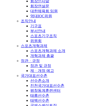
회장인사말
회장연설문
대한체육회 임원
역대IOC위원
조직안내
기구표
부서안내
스포츠기구조직
위원회
스포츠개혁과제
스포츠개혁과제 소개
개혁과제 총괄
정관ㆍ규정
정관 및 규정
제ㆍ개정 예고
국가대표선수촌
선수촌소개
진천국가대표선수촌
평창동계훈련센터
태릉선수촌
태백선수촌
국제스케이트장