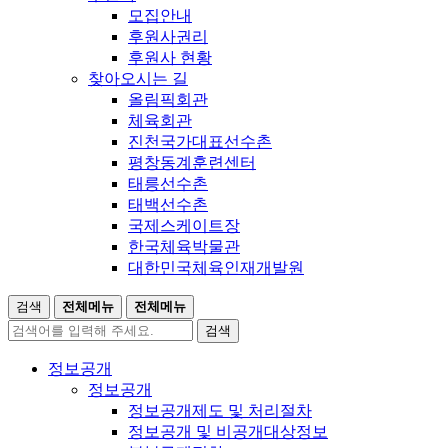
모집안내
후원사권리
후원사 현황
찾아오시는 길
올림픽회관
체육회관
진천국가대표선수촌
평창동계훈련센터
태릉선수촌
태백선수촌
국제스케이트장
한국체육박물관
대한민국체육인재개발원
검색
전체메뉴
전체메뉴
검색
정보공개
정보공개
정보공개제도 및 처리절차
정보공개 및 비공개대상정보