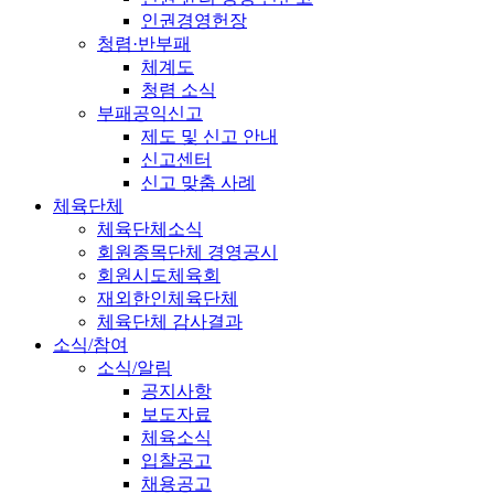
인권경영헌장
청렴·반부패
체계도
청렴 소식
부패공익신고
제도 및 신고 안내
신고센터
신고 맞춤 사례
체육단체
체육단체소식
회원종목단체 경영공시
회원시도체육회
재외한인체육단체
체육단체 감사결과
소식/참여
소식/알림
공지사항
보도자료
체육소식
입찰공고
채용공고