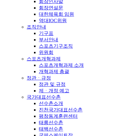
회장인사말
회장연설문
대한체육회 임원
역대IOC위원
조직안내
기구표
부서안내
스포츠기구조직
위원회
스포츠개혁과제
스포츠개혁과제 소개
개혁과제 총괄
정관ㆍ규정
정관 및 규정
제ㆍ개정 예고
국가대표선수촌
선수촌소개
진천국가대표선수촌
평창동계훈련센터
태릉선수촌
태백선수촌
국제스케이트장