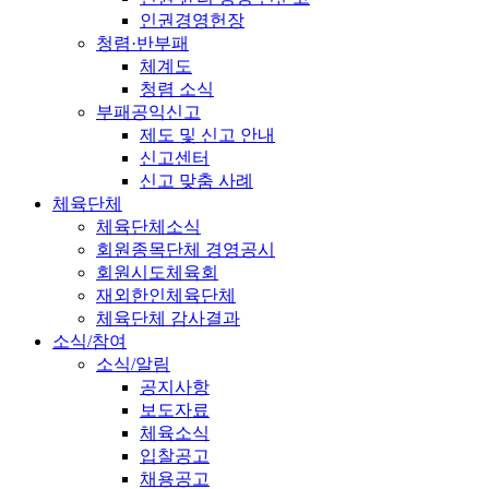
인권경영헌장
청렴·반부패
체계도
청렴 소식
부패공익신고
제도 및 신고 안내
신고센터
신고 맞춤 사례
체육단체
체육단체소식
회원종목단체 경영공시
회원시도체육회
재외한인체육단체
체육단체 감사결과
소식/참여
소식/알림
공지사항
보도자료
체육소식
입찰공고
채용공고