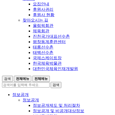
모집안내
후원사권리
후원사 현황
찾아오시는 길
올림픽회관
체육회관
진천국가대표선수촌
평창동계훈련센터
태릉선수촌
태백선수촌
국제스케이트장
한국체육박물관
대한민국체육인재개발원
검색
전체메뉴
전체메뉴
검색
정보공개
정보공개
정보공개제도 및 처리절차
정보공개 및 비공개대상정보