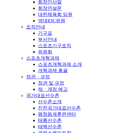
회장인사말
회장연설문
대한체육회 임원
역대IOC위원
조직안내
기구표
부서안내
스포츠기구조직
위원회
스포츠개혁과제
스포츠개혁과제 소개
개혁과제 총괄
정관ㆍ규정
정관 및 규정
제ㆍ개정 예고
국가대표선수촌
선수촌소개
진천국가대표선수촌
평창동계훈련센터
태릉선수촌
태백선수촌
국제스케이트장