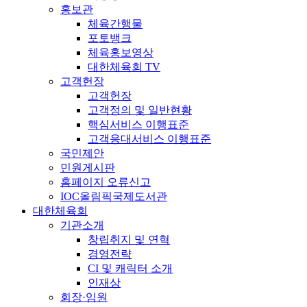
홍보관
체육간행물
포토뱅크
체육홍보영상
대한체육회 TV
고객헌장
고객헌장
고객정의 및 일반현황
핵심서비스 이행표준
고객응대서비스 이행표준
국민제안
민원게시판
홈페이지 오류신고
IOC올림픽국제도서관
대한체육회
기관소개
창립취지 및 연혁
경영전략
CI 및 캐릭터 소개
인재상
회장·임원