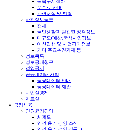
불복구제절차
수수료 안내
관련서식 및 법령
사전정보공표
전체
국민생활과 밀접한 정책정보
대규모(예산)국책사업정보
예산집행 및 사업평가정보
기타 주요추진과제 등
정보목록
정보공개청구
경영공시
공공데이터 개방
공공데이터 안내
공공데이터 제안
사업실명제
자료실
공정체육
인권윤리경영
체계도
인권 윤리 경영 소식
인권 윤리 경영 신문고