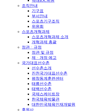
역대IOC위원
조직안내
기구표
부서안내
스포츠기구조직
위원회
스포츠개혁과제
스포츠개혁과제 소개
개혁과제 총괄
정관ㆍ규정
정관 및 규정
제ㆍ개정 예고
국가대표선수촌
선수촌소개
진천국가대표선수촌
평창동계훈련센터
태릉선수촌
태백선수촌
국제스케이트장
한국체육박물관
대한민국체육인재개발원
후원사