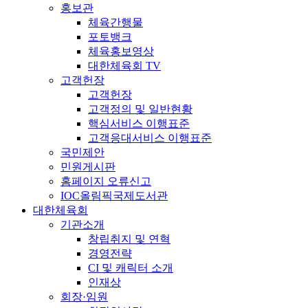
홍보관
체육간행물
포토뱅크
체육홍보영상
대한체육회 TV
고객헌장
고객헌장
고객정의 및 일반현황
핵심서비스 이행표준
고객응대서비스 이행표준
국민제안
민원게시판
홈페이지 오류신고
IOC올림픽국제도서관
대한체육회
기관소개
창립취지 및 연혁
경영전략
CI 및 캐릭터 소개
인재상
회장·임원