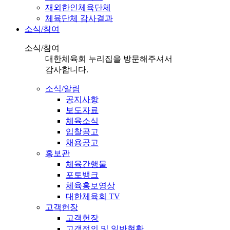
재외한인체육단체
체육단체 감사결과
소식/참여
소식/참여
대한체육회 누리집을 방문해주셔서
감사합니다.
소식/알림
공지사항
보도자료
체육소식
입찰공고
채용공고
홍보관
체육간행물
포토뱅크
체육홍보영상
대한체육회 TV
고객헌장
고객헌장
고객정의 및 일반현황