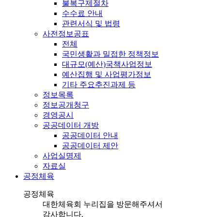
불복구제절차
수수료 안내
관련서식 및 법령
사전정보공표
전체
국민생활과 밀접한 정책정보
대규모(예산)국책사업정보
예산집행 및 사업평가정보
기타 주요추진과제 등
정보목록
정보공개청구
경영공시
공공데이터 개방
공공데이터 안내
공공데이터 제안
사업실명제
자료실
공정체육
공정체육
대한체육회 누리집을 방문해주셔서
감사합니다.