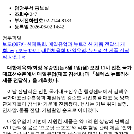
담당부서
홍보실
조회수
247
부서전화번호
02-2144-8183
등록일
2026-06-02 14:42
첨부파일
보도(097)대한체육회, 매일유업과 뉴트리션 제품 전달식 개
최.hwp
보도(097-1)대한체육회-매일유업, 뉴트리션 제품 전달
식 사진.jpg
대한체육회
(
회장 유승민
)
는
6
월
1
일
(
월
)
오전
11
시 진천 국가
대표선수촌에서 매일유업
(
대표 김선희
)
과
「
셀렉스 뉴트리션
제품 전달식
」
을 개최했다
.
이날 전달식은 진천 국가대표선수촌 행정센터에서 김택수
국가대표선수촌장과 매일유업 강준모 사업총괄 대표 등 양측
관계자들이 참석한 가운데 진행됐다
.
행사는 기부 취지 설명
,
인사말
,
물품 전달
,
기념촬영 순으로 이어졌다
.
매일유업이 이번에 지원한 제품은 약
1
억 원 상당의 단백질
WPI
단백질 음료
‘
프로핏 스포츠
’
와 식후 혈당 관리 제품
‘
썬화
이버 당솔브
’
등으로
,
국가대표 선수들의 영양 보충과 건강관