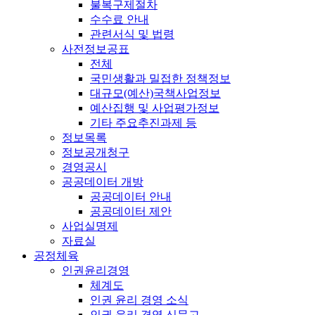
불복구제절차
수수료 안내
관련서식 및 법령
사전정보공표
전체
국민생활과 밀접한 정책정보
대규모(예산)국책사업정보
예산집행 및 사업평가정보
기타 주요추진과제 등
정보목록
정보공개청구
경영공시
공공데이터 개방
공공데이터 안내
공공데이터 제안
사업실명제
자료실
공정체육
인권윤리경영
체계도
인권 윤리 경영 소식
인권 윤리 경영 신문고