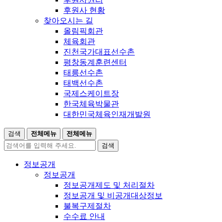
후원사 현황
찾아오시는 길
올림픽회관
체육회관
진천국가대표선수촌
평창동계훈련센터
태릉선수촌
태백선수촌
국제스케이트장
한국체육박물관
대한민국체육인재개발원
검색
전체메뉴
전체메뉴
검색
정보공개
정보공개
정보공개제도 및 처리절차
정보공개 및 비공개대상정보
불복구제절차
수수료 안내