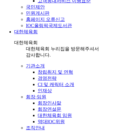
고객응대서비스 이행표준
국민제안
민원게시판
홈페이지 오류신고
IOC올림픽국제도서관
대한체육회
대한체육회
대한체육회 누리집을 방문해주셔서
감사합니다.
기관소개
창립취지 및 연혁
경영전략
CI 및 캐릭터 소개
인재상
회장·임원
회장인사말
회장연설문
대한체육회 임원
역대IOC위원
조직안내