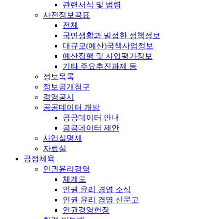
관련서식 및 법령
사전정보공표
전체
국민생활과 밀접한 정책정보
대규모(예산)국책사업정보
예산집행 및 사업평가정보
기타 주요추진과제 등
정보목록
정보공개청구
경영공시
공공데이터 개방
공공데이터 안내
공공데이터 제안
사업실명제
자료실
공정체육
인권윤리경영
체계도
인권 윤리 경영 소식
인권 윤리 경영 신문고
인권경영헌장