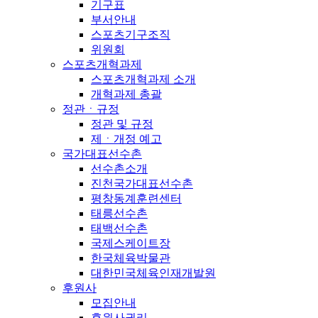
기구표
부서안내
스포츠기구조직
위원회
스포츠개혁과제
스포츠개혁과제 소개
개혁과제 총괄
정관ㆍ규정
정관 및 규정
제ㆍ개정 예고
국가대표선수촌
선수촌소개
진천국가대표선수촌
평창동계훈련센터
태릉선수촌
태백선수촌
국제스케이트장
한국체육박물관
대한민국체육인재개발원
후원사
모집안내
후원사권리