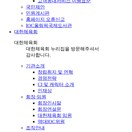
고객응대서비스 이행표준
국민제안
민원게시판
홈페이지 오류신고
IOC올림픽국제도서관
대한체육회
대한체육회
대한체육회 누리집을 방문해주셔서
감사합니다.
기관소개
창립취지 및 연혁
경영전략
CI 및 캐릭터 소개
인재상
회장·임원
회장인사말
회장연설문
대한체육회 임원
역대IOC위원
조직안내