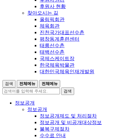
후원사 현황
찾아오시는 길
올림픽회관
체육회관
진천국가대표선수촌
평창동계훈련센터
태릉선수촌
태백선수촌
국제스케이트장
한국체육박물관
대한민국체육인재개발원
검색
전체메뉴
전체메뉴
검색
정보공개
정보공개
정보공개제도 및 처리절차
정보공개 및 비공개대상정보
불복구제절차
수수료 안내