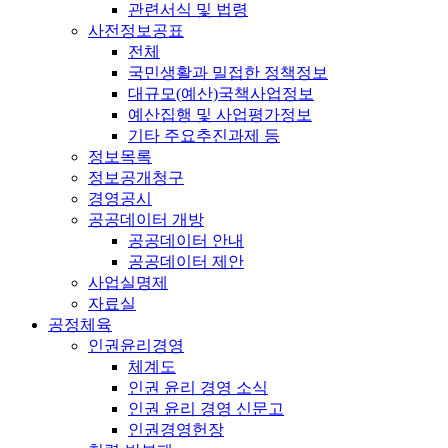
관련서식 및 법령
사전정보공표
전체
국민생활과 밀접한 정책정보
대규모(예산)국책사업정보
예산집행 및 사업평가정보
기타 주요추진과제 등
정보목록
정보공개청구
경영공시
공공데이터 개방
공공데이터 안내
공공데이터 제안
사업실명제
자료실
공정체육
인권윤리경영
체계도
인권 윤리 경영 소식
인권 윤리 경영 신문고
인권경영헌장