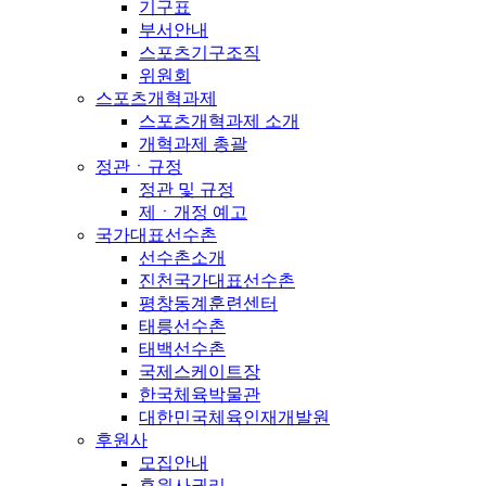
기구표
부서안내
스포츠기구조직
위원회
스포츠개혁과제
스포츠개혁과제 소개
개혁과제 총괄
정관ㆍ규정
정관 및 규정
제ㆍ개정 예고
국가대표선수촌
선수촌소개
진천국가대표선수촌
평창동계훈련센터
태릉선수촌
태백선수촌
국제스케이트장
한국체육박물관
대한민국체육인재개발원
후원사
모집안내
후원사권리