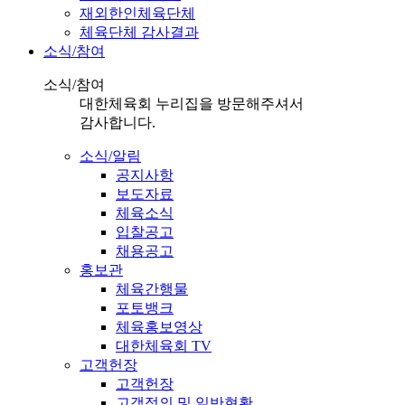
재외한인체육단체
체육단체 감사결과
소식/참여
소식/참여
대한체육회 누리집을 방문해주셔서
감사합니다.
소식/알림
공지사항
보도자료
체육소식
입찰공고
채용공고
홍보관
체육간행물
포토뱅크
체육홍보영상
대한체육회 TV
고객헌장
고객헌장
고객정의 및 일반현황