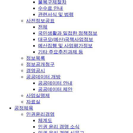
불복구제절차
수수료 안내
관련서식 및 법령
사전정보공표
전체
국민생활과 밀접한 정책정보
대규모(예산)국책사업정보
예산집행 및 사업평가정보
기타 주요추진과제 등
정보목록
정보공개청구
경영공시
공공데이터 개방
공공데이터 안내
공공데이터 제안
사업실명제
자료실
공정체육
인권윤리경영
체계도
인권 윤리 경영 소식
인권 윤리 경영 신문고