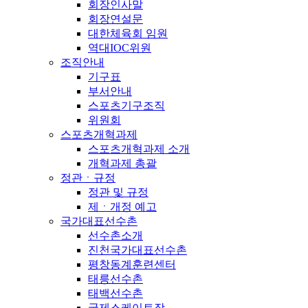
회장인사말
회장연설문
대한체육회 임원
역대IOC위원
조직안내
기구표
부서안내
스포츠기구조직
위원회
스포츠개혁과제
스포츠개혁과제 소개
개혁과제 총괄
정관ㆍ규정
정관 및 규정
제ㆍ개정 예고
국가대표선수촌
선수촌소개
진천국가대표선수촌
평창동계훈련센터
태릉선수촌
태백선수촌
국제스케이트장