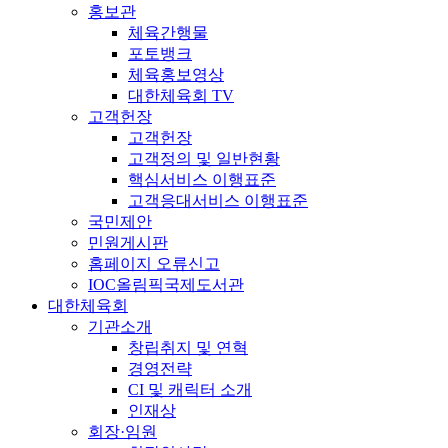
홍보관
체육간행물
포토뱅크
체육홍보영상
대한체육회 TV
고객헌장
고객헌장
고객정의 및 일반현황
핵심서비스 이행표준
고객응대서비스 이행표준
국민제안
민원게시판
홈페이지 오류신고
IOC올림픽국제도서관
대한체육회
기관소개
창립취지 및 연혁
경영전략
CI 및 캐릭터 소개
인재상
회장·임원