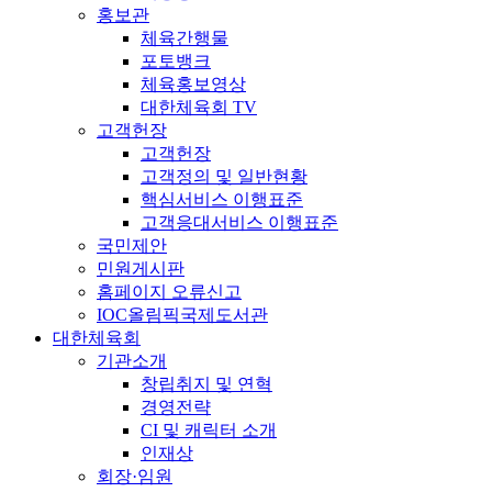
홍보관
체육간행물
포토뱅크
체육홍보영상
대한체육회 TV
고객헌장
고객헌장
고객정의 및 일반현황
핵심서비스 이행표준
고객응대서비스 이행표준
국민제안
민원게시판
홈페이지 오류신고
IOC올림픽국제도서관
대한체육회
기관소개
창립취지 및 연혁
경영전략
CI 및 캐릭터 소개
인재상
회장·임원