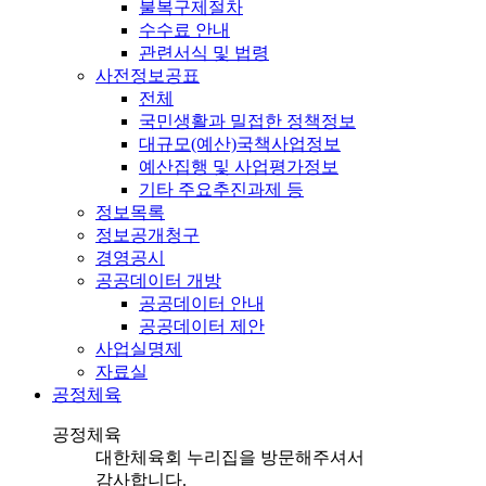
불복구제절차
수수료 안내
관련서식 및 법령
사전정보공표
전체
국민생활과 밀접한 정책정보
대규모(예산)국책사업정보
예산집행 및 사업평가정보
기타 주요추진과제 등
정보목록
정보공개청구
경영공시
공공데이터 개방
공공데이터 안내
공공데이터 제안
사업실명제
자료실
공정체육
공정체육
대한체육회 누리집을 방문해주셔서
감사합니다.