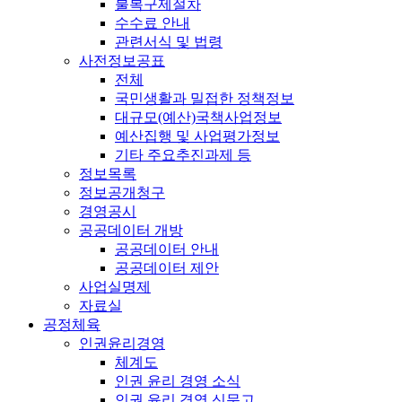
불복구제절차
수수료 안내
관련서식 및 법령
사전정보공표
전체
국민생활과 밀접한 정책정보
대규모(예산)국책사업정보
예산집행 및 사업평가정보
기타 주요추진과제 등
정보목록
정보공개청구
경영공시
공공데이터 개방
공공데이터 안내
공공데이터 제안
사업실명제
자료실
공정체육
인권윤리경영
체계도
인권 윤리 경영 소식
인권 윤리 경영 신문고