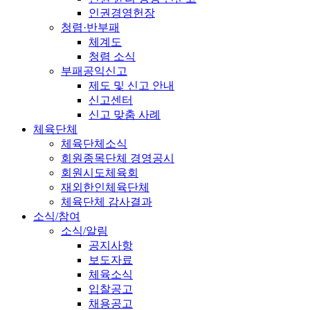
인권경영헌장
청렴·반부패
체계도
청렴 소식
부패공익신고
제도 및 신고 안내
신고센터
신고 맞춤 사례
체육단체
체육단체소식
회원종목단체 경영공시
회원시도체육회
재외한인체육단체
체육단체 감사결과
소식/참여
소식/알림
공지사항
보도자료
체육소식
입찰공고
채용공고