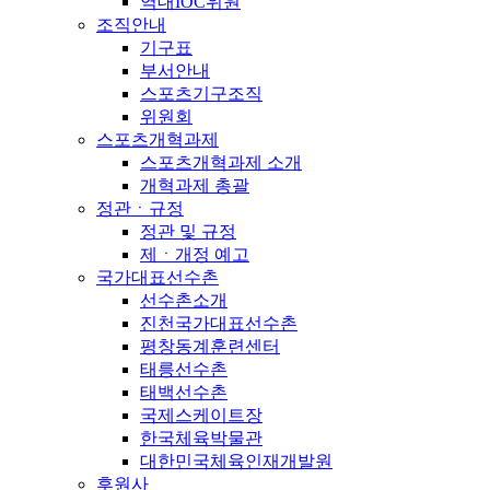
역대IOC위원
조직안내
기구표
부서안내
스포츠기구조직
위원회
스포츠개혁과제
스포츠개혁과제 소개
개혁과제 총괄
정관ㆍ규정
정관 및 규정
제ㆍ개정 예고
국가대표선수촌
선수촌소개
진천국가대표선수촌
평창동계훈련센터
태릉선수촌
태백선수촌
국제스케이트장
한국체육박물관
대한민국체육인재개발원
후원사