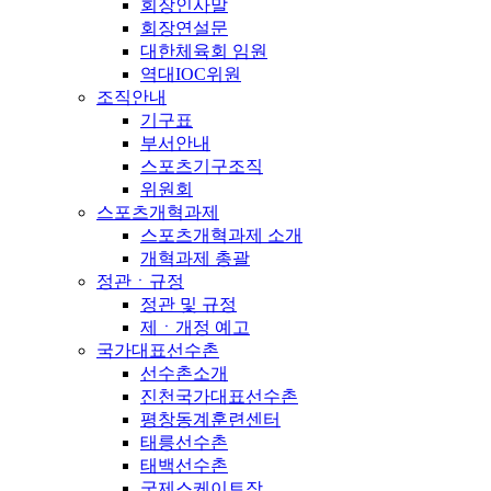
회장인사말
회장연설문
대한체육회 임원
역대IOC위원
조직안내
기구표
부서안내
스포츠기구조직
위원회
스포츠개혁과제
스포츠개혁과제 소개
개혁과제 총괄
정관ㆍ규정
정관 및 규정
제ㆍ개정 예고
국가대표선수촌
선수촌소개
진천국가대표선수촌
평창동계훈련센터
태릉선수촌
태백선수촌
국제스케이트장