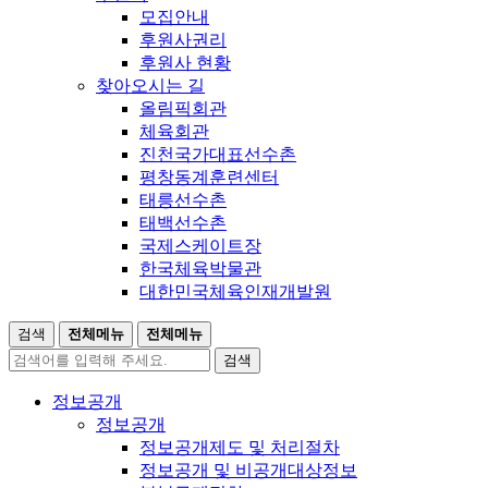
모집안내
후원사권리
후원사 현황
찾아오시는 길
올림픽회관
체육회관
진천국가대표선수촌
평창동계훈련센터
태릉선수촌
태백선수촌
국제스케이트장
한국체육박물관
대한민국체육인재개발원
검색
전체메뉴
전체메뉴
검색
정보공개
정보공개
정보공개제도 및 처리절차
정보공개 및 비공개대상정보