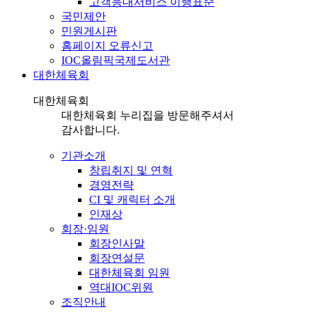
고객응대서비스 이행표준
국민제안
민원게시판
홈페이지 오류신고
IOC올림픽국제도서관
대한체육회
대한체육회
대한체육회 누리집을 방문해주셔서
감사합니다.
기관소개
창립취지 및 연혁
경영전략
CI 및 캐릭터 소개
인재상
회장·임원
회장인사말
회장연설문
대한체육회 임원
역대IOC위원
조직안내