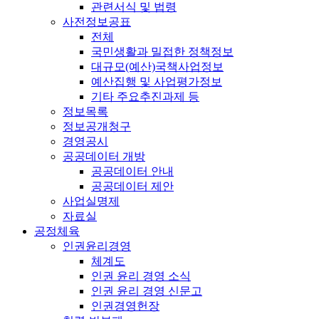
관련서식 및 법령
사전정보공표
전체
국민생활과 밀접한 정책정보
대규모(예산)국책사업정보
예산집행 및 사업평가정보
기타 주요추진과제 등
정보목록
정보공개청구
경영공시
공공데이터 개방
공공데이터 안내
공공데이터 제안
사업실명제
자료실
공정체육
인권윤리경영
체계도
인권 윤리 경영 소식
인권 윤리 경영 신문고
인권경영헌장