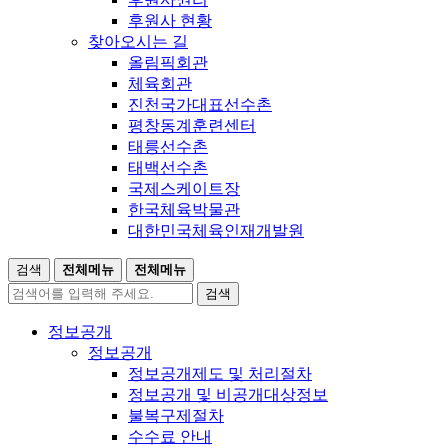
후원사 현황
찾아오시는 길
올림픽회관
체육회관
진천국가대표선수촌
평창동계훈련센터
태릉선수촌
태백선수촌
국제스케이트장
한국체육박물관
대한민국체육인재개발원
검색
전체메뉴
전체메뉴
검색
정보공개
정보공개
정보공개제도 및 처리절차
정보공개 및 비공개대상정보
불복구제절차
수수료 안내