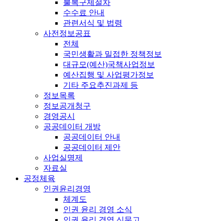
불복구제절차
수수료 안내
관련서식 및 법령
사전정보공표
전체
국민생활과 밀접한 정책정보
대규모(예산)국책사업정보
예산집행 및 사업평가정보
기타 주요추진과제 등
정보목록
정보공개청구
경영공시
공공데이터 개방
공공데이터 안내
공공데이터 제안
사업실명제
자료실
공정체육
인권윤리경영
체계도
인권 윤리 경영 소식
인권 윤리 경영 신문고