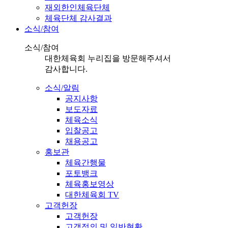
재외한인체육단체
체육단체 감사결과
소식/참여
소식/참여
대한체육회 누리집을 방문해주셔서
감사합니다.
소식/알림
공지사항
보도자료
체육소식
입찰공고
채용공고
홍보관
체육간행물
포토뱅크
체육홍보영상
대한체육회 TV
고객헌장
고객헌장
고객정의 및 일반현황