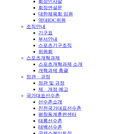
회장인사말
회장연설문
대한체육회 임원
역대IOC위원
조직안내
기구표
부서안내
스포츠기구조직
위원회
스포츠개혁과제
스포츠개혁과제 소개
개혁과제 총괄
정관ㆍ규정
정관 및 규정
제ㆍ개정 예고
국가대표선수촌
선수촌소개
진천국가대표선수촌
평창동계훈련센터
태릉선수촌
태백선수촌
국제스케이트장