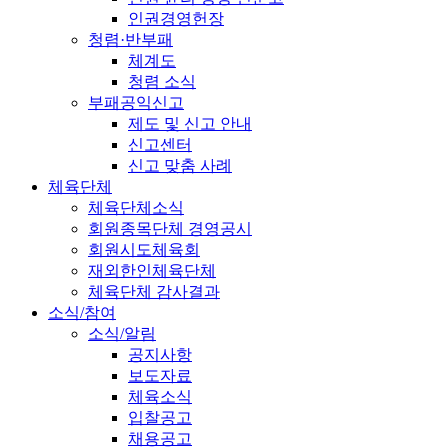
인권경영헌장
청렴·반부패
체계도
청렴 소식
부패공익신고
제도 및 신고 안내
신고센터
신고 맞춤 사례
체육단체
체육단체소식
회원종목단체 경영공시
회원시도체육회
재외한인체육단체
체육단체 감사결과
소식/참여
소식/알림
공지사항
보도자료
체육소식
입찰공고
채용공고