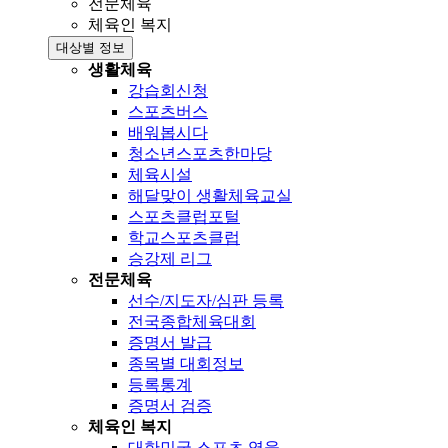
전문체육
체육인 복지
대상별 정보
생활체육
강습회신청
스포츠버스
배워봅시다
청소년스포츠한마당
체육시설
해달맞이 생활체육교실
스포츠클럽포털
학교스포츠클럽
승강제 리그
전문체육
선수/지도자/심판 등록
전국종합체육대회
증명서 발급
종목별 대회정보
등록통계
증명서 검증
체육인 복지
대한민국 스포츠 영웅