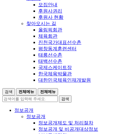
모집안내
후원사권리
후원사 현황
찾아오시는 길
올림픽회관
체육회관
진천국가대표선수촌
평창동계훈련센터
태릉선수촌
태백선수촌
국제스케이트장
한국체육박물관
대한민국체육인재개발원
검색
전체메뉴
전체메뉴
검색
정보공개
정보공개
정보공개제도 및 처리절차
정보공개 및 비공개대상정보