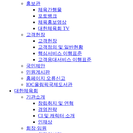
홍보관
체육간행물
포토뱅크
체육홍보영상
대한체육회 TV
고객헌장
고객헌장
고객정의 및 일반현황
핵심서비스 이행표준
고객응대서비스 이행표준
국민제안
민원게시판
홈페이지 오류신고
IOC올림픽국제도서관
대한체육회
기관소개
창립취지 및 연혁
경영전략
CI 및 캐릭터 소개
인재상
회장·임원