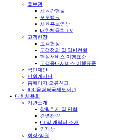
홍보관
체육간행물
포토뱅크
체육홍보영상
대한체육회 TV
고객헌장
고객헌장
고객정의 및 일반현황
핵심서비스 이행표준
고객응대서비스 이행표준
국민제안
민원게시판
홈페이지 오류신고
IOC올림픽국제도서관
대한체육회
기관소개
창립취지 및 연혁
경영전략
CI 및 캐릭터 소개
인재상
회장·임원