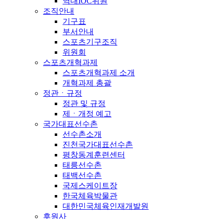
역대IOC위원
조직안내
기구표
부서안내
스포츠기구조직
위원회
스포츠개혁과제
스포츠개혁과제 소개
개혁과제 총괄
정관ㆍ규정
정관 및 규정
제ㆍ개정 예고
국가대표선수촌
선수촌소개
진천국가대표선수촌
평창동계훈련센터
태릉선수촌
태백선수촌
국제스케이트장
한국체육박물관
대한민국체육인재개발원
후원사