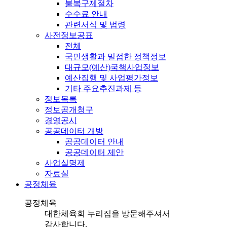
불복구제절차
수수료 안내
관련서식 및 법령
사전정보공표
전체
국민생활과 밀접한 정책정보
대규모(예산)국책사업정보
예산집행 및 사업평가정보
기타 주요추진과제 등
정보목록
정보공개청구
경영공시
공공데이터 개방
공공데이터 안내
공공데이터 제안
사업실명제
자료실
공정체육
공정체육
대한체육회 누리집을 방문해주셔서
감사합니다.