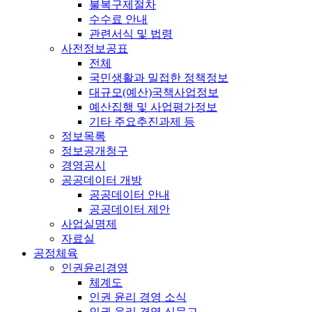
불복구제절차
수수료 안내
관련서식 및 법령
사전정보공표
전체
국민생활과 밀접한 정책정보
대규모(예산)국책사업정보
예산집행 및 사업평가정보
기타 주요추진과제 등
정보목록
정보공개청구
경영공시
공공데이터 개방
공공데이터 안내
공공데이터 제안
사업실명제
자료실
공정체육
인권윤리경영
체계도
인권 윤리 경영 소식
인권 윤리 경영 신문고