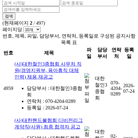
검색
(현재페이지
2
/ 497)
페이지당
번호, 제목, 파일, 담당부서, 연락처, 등록일로 구성된 공지사항
목록 표
파
담당
연락
등록
번호
제목
일
부서
처
일
(사)대한철인3종협회 사무처 직
원(경영지원부, 육아휴직 대체
인력) 채용 재공고
대한
070-
철인3
2026-
4959
담당부서 : 대한철인3종협
4204-
07-24
종협
0289
회
회
연락처 : 070-4204-0289
등록일 : 2026-07-24
(사)대한핸드볼협회 디비전리그
계약직(사원) 최종 합격자 공고
대한
02-