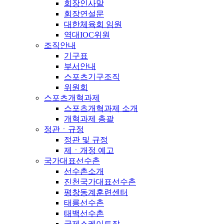
회장인사말
회장연설문
대한체육회 임원
역대IOC위원
조직안내
기구표
부서안내
스포츠기구조직
위원회
스포츠개혁과제
스포츠개혁과제 소개
개혁과제 총괄
정관ㆍ규정
정관 및 규정
제ㆍ개정 예고
국가대표선수촌
선수촌소개
진천국가대표선수촌
평창동계훈련센터
태릉선수촌
태백선수촌
국제스케이트장