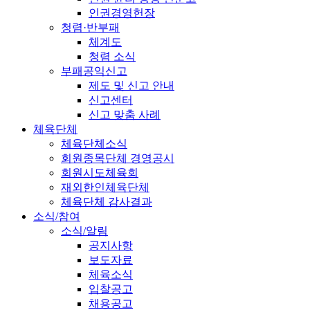
인권경영헌장
청렴·반부패
체계도
청렴 소식
부패공익신고
제도 및 신고 안내
신고센터
신고 맞춤 사례
체육단체
체육단체소식
회원종목단체 경영공시
회원시도체육회
재외한인체육단체
체육단체 감사결과
소식/참여
소식/알림
공지사항
보도자료
체육소식
입찰공고
채용공고