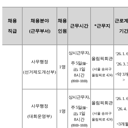
채용
채용분야
채용
근로
근무시간
*
근무지
직급
(
근무부서
)
인원
기
상시근무자
,
‘26. 1. 6
올림픽회관
사무행정
주
5
일
(
월
~
’26. 3. 
1
명
, 1
일
(
서울 송파구
금
)
(
선거제도개선부
)
<
약
3
8
시간
올림픽로
424)
>
(09:00~18:00)
상시근무자
,
‘26. 1. 6
올림픽회관
사무행정
주
5
일
(
월
~
’26. 4. 
1
명
, 1
일
(
서울 송파구
금
)
(
대회운영부
)
8
시간
올림픽로
424)
<3
개
(09:00~18:00)