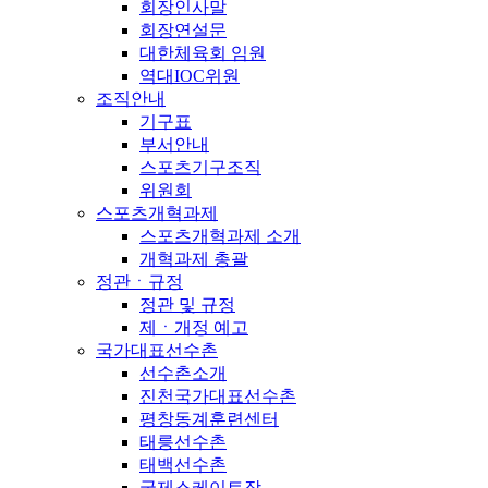
회장인사말
회장연설문
대한체육회 임원
역대IOC위원
조직안내
기구표
부서안내
스포츠기구조직
위원회
스포츠개혁과제
스포츠개혁과제 소개
개혁과제 총괄
정관ㆍ규정
정관 및 규정
제ㆍ개정 예고
국가대표선수촌
선수촌소개
진천국가대표선수촌
평창동계훈련센터
태릉선수촌
태백선수촌
국제스케이트장