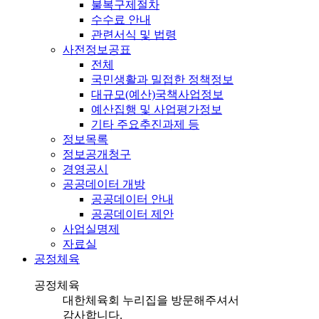
불복구제절차
수수료 안내
관련서식 및 법령
사전정보공표
전체
국민생활과 밀접한 정책정보
대규모(예산)국책사업정보
예산집행 및 사업평가정보
기타 주요추진과제 등
정보목록
정보공개청구
경영공시
공공데이터 개방
공공데이터 안내
공공데이터 제안
사업실명제
자료실
공정체육
공정체육
대한체육회 누리집을 방문해주셔서
감사합니다.