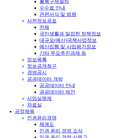
불복구제절차
수수료 안내
관련서식 및 법령
사전정보공표
전체
국민생활과 밀접한 정책정보
대규모(예산)국책사업정보
예산집행 및 사업평가정보
기타 주요추진과제 등
정보목록
정보공개청구
경영공시
공공데이터 개방
공공데이터 안내
공공데이터 제안
사업실명제
자료실
공정체육
인권윤리경영
체계도
인권 윤리 경영 소식
인권 윤리 경영 신문고