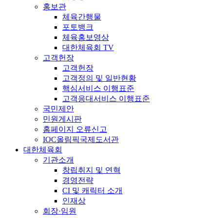
홍보관
체육간행물
포토뱅크
체육홍보영상
대한체육회 TV
고객헌장
고객헌장
고객정의 및 일반현황
핵심서비스 이행표준
고객응대서비스 이행표준
국민제안
민원게시판
홈페이지 오류신고
IOC올림픽국제도서관
대한체육회
기관소개
창립취지 및 연혁
경영전략
CI 및 캐릭터 소개
인재상
회장·임원