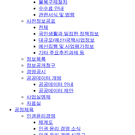
불복구제절차
수수료 안내
관련서식 및 법령
사전정보공표
전체
국민생활과 밀접한 정책정보
대규모(예산)국책사업정보
예산집행 및 사업평가정보
기타 주요추진과제 등
정보목록
정보공개청구
경영공시
공공데이터 개방
공공데이터 안내
공공데이터 제안
사업실명제
자료실
공정체육
인권윤리경영
체계도
인권 윤리 경영 소식
인권 윤리 경영 신문고