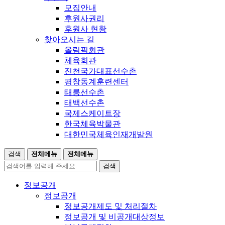
모집안내
후원사권리
후원사 현황
찾아오시는 길
올림픽회관
체육회관
진천국가대표선수촌
평창동계훈련센터
태릉선수촌
태백선수촌
국제스케이트장
한국체육박물관
대한민국체육인재개발원
검색
전체메뉴
전체메뉴
검색
정보공개
정보공개
정보공개제도 및 처리절차
정보공개 및 비공개대상정보