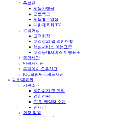
홍보관
체육간행물
포토뱅크
체육홍보영상
대한체육회 TV
고객헌장
고객헌장
고객정의 및 일반현황
핵심서비스 이행표준
고객응대서비스 이행표준
국민제안
민원게시판
홈페이지 오류신고
IOC올림픽국제도서관
대한체육회
기관소개
창립취지 및 연혁
경영전략
CI 및 캐릭터 소개
인재상
회장·임원