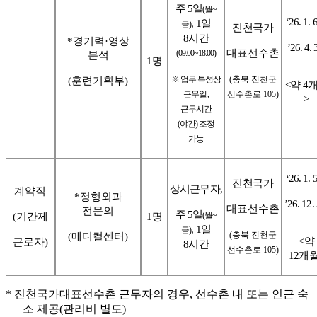
주
5
일
(
월
~
‘26. 1. 6
, 1
일
금
)
진천국가
8
시간
*
경기력
·
영상
’26. 4. 
대표선수촌
(09:00~18:00)
분석
1
명
※
업무 특성상
(
충북 진천군
(
훈련기획부
)
<
약
4
근무일
,
선수촌로
105)
>
근무시간
(
야간
)
조정
가능
‘26. 1. 5
진천국가
상시근무자
,
계약직
*
정형외과
’26. 12.
대표선수촌
전문의
주
5
일
(
월
~
(
기간제
1
명
, 1
일
금
)
(
충북 진천군
(
메디컬센터
)
<
약
근로자
)
8
시간
선수촌로
105)
12
개
*
진천국가대표선수촌 근무자의 경우
,
선수촌 내 또는 인근 숙
소 제공
(
관리비 별도
)