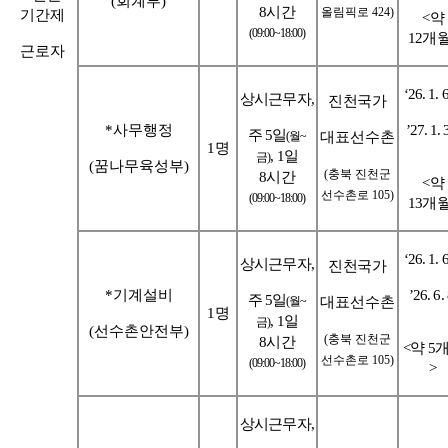
(
회계부
)
8
시간
올림픽로
424)
기간제
<
약
(09:00~18:00)
12
개
근로자
‘26. 1. 6
상시근무자
,
진천국가
*
사무행정
’27. 1. 
주
5
일
(
월
~
대표선수촌
1
명
, 1
일
금
)
(
꿈나무육성부
)
(
충북 진천군
8
시간
<
약
선수촌로
105)
(09:00~18:00)
13
개
‘26. 1. 6
상시근무자
,
진천국가
*
기계설비
’26. 6. 
주
5
일
(
월
~
대표선수촌
1
명
, 1
일
금
)
(
선수촌안전부
)
(
충북 진천군
8
시간
<
약
5
선수촌로
105)
(09:00~18:00)
>
상시근무자
,