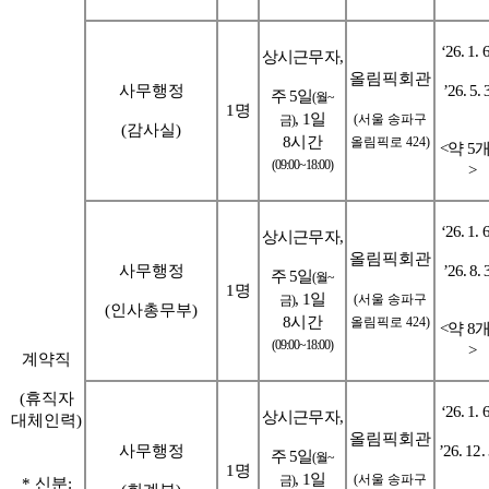
‘26. 1. 6
상시근무자
,
올림픽회관
사무행정
’26. 5. 
주
5
일
(
월
~
1
명
, 1
일
(
서울 송파구
금
)
(
감사실
)
8
시간
올림픽로
424)
<
약
5
(09:00~18:00)
>
‘26. 1. 6
상시근무자
,
올림픽회관
사무행정
’26. 8. 
주
5
일
(
월
~
1
명
, 1
일
(
서울 송파구
금
)
(
인사총무부
)
8
시간
올림픽로
424)
<
약
8
(09:00~18:00)
>
계약직
(
휴직자
‘26. 1. 6
상시근무자
,
대체인력
)
올림픽회관
사무행정
’26. 12.
주
5
일
(
월
~
1
명
, 1
일
(
서울 송파구
금
)
*
신분
: