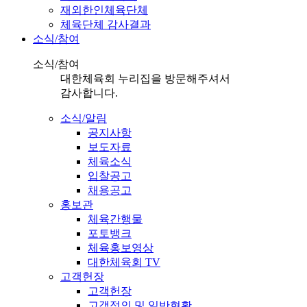
재외한인체육단체
체육단체 감사결과
소식/참여
소식/참여
대한체육회 누리집을 방문해주셔서
감사합니다.
소식/알림
공지사항
보도자료
체육소식
입찰공고
채용공고
홍보관
체육간행물
포토뱅크
체육홍보영상
대한체육회 TV
고객헌장
고객헌장
고객정의 및 일반현황