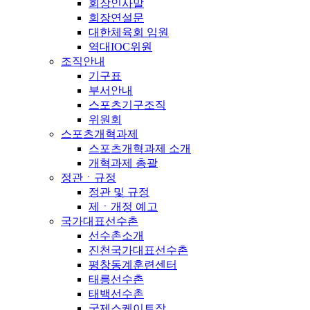
회장인사말
회장연설문
대한체육회 임원
역대IOC위원
조직안내
기구표
부서안내
스포츠기구조직
위원회
스포츠개혁과제
스포츠개혁과제 소개
개혁과제 총괄
정관ㆍ규정
정관 및 규정
제ㆍ개정 예고
국가대표선수촌
선수촌소개
진천국가대표선수촌
평창동계훈련센터
태릉선수촌
태백선수촌
국제스케이트장