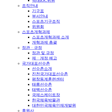
역대IOC위원
조직안내
기구표
부서안내
스포츠기구조직
위원회
스포츠개혁과제
스포츠개혁과제 소개
개혁과제 총괄
정관ㆍ규정
정관 및 규정
제ㆍ개정 예고
국가대표선수촌
선수촌소개
진천국가대표선수촌
평창동계훈련센터
태릉선수촌
태백선수촌
국제스케이트장
한국체육박물관
대한민국체육인재개발원
후원사