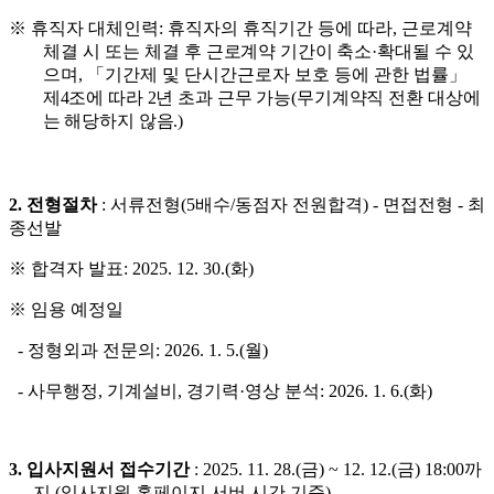
※
휴직자 대체인력
:
휴직자의
휴직기간 등에 따라
,
근로계약
체결 시 또는 체결 후
근로계약 기간이 축소
·
확대
될 수 있
으며
,
「
기간제 및 단시간근로자 보호 등에 관한 법
률
」
제4
조에 따라
2
년 초과 근무 가능
(
무기계약직 전환 대상에
는 해당하지 않음
.)
2.
전형절차
:
서류전형
(5
배수
/
동점자 전원합격
) -
면접전형
-
최
종선발
※ 합격자 발표: 2025. 12. 30.(화)
※ 임용 예정일
- 정형외과 전문의: 2026. 1. 5.(월)
- 사무행정, 기계설비,
경기력·영상 분석: 2026. 1. 6.(화)
3.
입사지원서 접수기간
: 2025. 11. 28.(
금
) ~ 12. 12.(
금
) 18:00
까
지
(
입사지원 홈페이지 서버 시간 기준
)