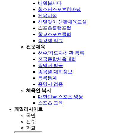
배워봅시다
청소년스포츠한마당
체육시설
해달맞이 생활체육교실
스포츠클럽포털
학교스포츠클럽
승강제 리그
전문체육
선수/지도자/심판 등록
전국종합체육대회
증명서 발급
종목별 대회정보
등록통계
증명서 검증
체육인 복지
대한민국 스포츠 영웅
스포츠 교육
패밀리사이트
국민
선수
학교