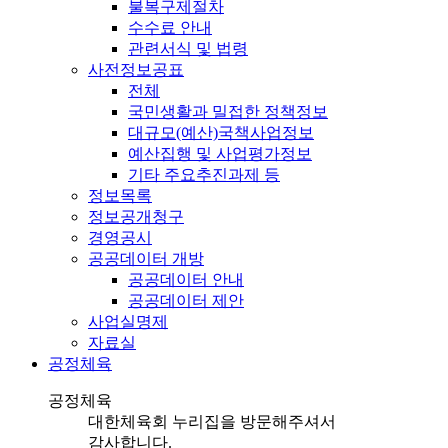
불복구제절차
수수료 안내
관련서식 및 법령
사전정보공표
전체
국민생활과 밀접한 정책정보
대규모(예산)국책사업정보
예산집행 및 사업평가정보
기타 주요추진과제 등
정보목록
정보공개청구
경영공시
공공데이터 개방
공공데이터 안내
공공데이터 제안
사업실명제
자료실
공정체육
공정체육
대한체육회 누리집을 방문해주셔서
감사합니다.