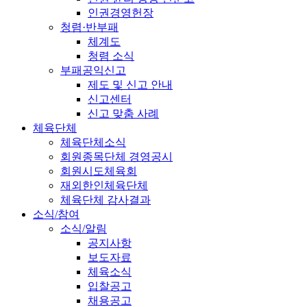
인권경영헌장
청렴·반부패
체계도
청렴 소식
부패공익신고
제도 및 신고 안내
신고센터
신고 맞춤 사례
체육단체
체육단체소식
회원종목단체 경영공시
회원시도체육회
재외한인체육단체
체육단체 감사결과
소식/참여
소식/알림
공지사항
보도자료
체육소식
입찰공고
채용공고