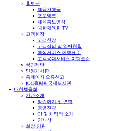
홍보관
체육간행물
포토뱅크
체육홍보영상
대한체육회 TV
고객헌장
고객헌장
고객정의 및 일반현황
핵심서비스 이행표준
고객응대서비스 이행표준
국민제안
민원게시판
홈페이지 오류신고
IOC올림픽국제도서관
대한체육회
기관소개
창립취지 및 연혁
경영전략
CI 및 캐릭터 소개
인재상
회장·임원