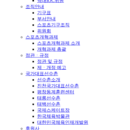
역대IOC위원
조직안내
기구표
부서안내
스포츠기구조직
위원회
스포츠개혁과제
스포츠개혁과제 소개
개혁과제 총괄
정관ㆍ규정
정관 및 규정
제ㆍ개정 예고
국가대표선수촌
선수촌소개
진천국가대표선수촌
평창동계훈련센터
태릉선수촌
태백선수촌
국제스케이트장
한국체육박물관
대한민국체육인재개발원
후원사