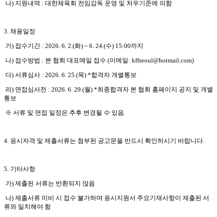
나
)
지원내역
:
대한체육회 전임감독 운영 및 처우기준에 의함
3.
채용일정
가
)
접수기간
: 2026. 6. 2.(
화
) ~ 6. 24.(
수
) 15:00
까지
나
)
접수방법
:
본 협회 대표메일 접수
(
이메일
: kffseoul@hotmail.com)
다
)
서류심사
: 2026. 6. 25.(
목
) *
합격자 개별통보
라
)
면접심사전
: 2026. 6. 29.(
월
) *
최종합격자 본 협회 홈페이지 공지 및 개별
통보
※
서류 및 면접 일정은 추후 변경될 수 있음
.
4.
응시자격 및 제출서류는 첨부된 공고문을 반드시 확인하시기 바랍니다
.
5.
기타사항
가
)
제출된 서류는 반환되지 않음
나
)
제출서류 미비 시 접수 불가하며 응시지원서 주요기재사항이 제출된 서
류와 일치해야 함