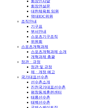
회장인사말
회장연설문
대한체육회 임원
역대IOC위원
조직안내
기구표
부서안내
스포츠기구조직
위원회
스포츠개혁과제
스포츠개혁과제 소개
개혁과제 총괄
정관ㆍ규정
정관 및 규정
제ㆍ개정 예고
국가대표선수촌
선수촌소개
진천국가대표선수촌
평창동계훈련센터
태릉선수촌
태백선수촌
국제스케이트장