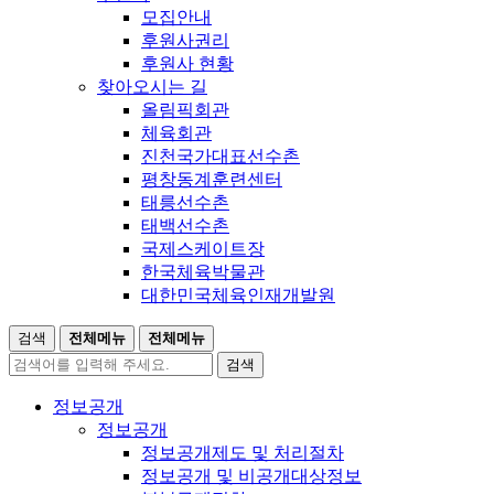
모집안내
후원사권리
후원사 현황
찾아오시는 길
올림픽회관
체육회관
진천국가대표선수촌
평창동계훈련센터
태릉선수촌
태백선수촌
국제스케이트장
한국체육박물관
대한민국체육인재개발원
검색
전체메뉴
전체메뉴
검색
정보공개
정보공개
정보공개제도 및 처리절차
정보공개 및 비공개대상정보