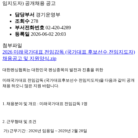
임지도자) 공개채용 공고
담당부서
경기운영부
조회수
278
부서전화번호
02-420-4289
등록일
2026-06-02 20:03
첨부파일
2026 미래국가대표 전임감독 (국가대표 후보선수 전임지도자)
채용공고 및 지원양식.zip
대한펜싱협회는 대한민국 펜싱종목의 발전과 진흥을 위한
미래국가대표 전임감독
(
국가대표후보선수 전임지도자
)
을 다음과 같이 공개
채용 하오니 많은 지원 바랍니다
.
1.
채용분야 및 개요
:
미래국가대표 전임감독
1
명
2.
근무형태 및 조건
가
)
근무기간
: 2026
년 임용일
~ 2029
년
2
월
28
일