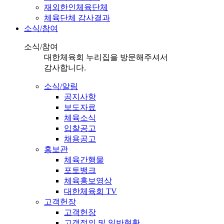
재외한인체육단체
체육단체 감사결과
소식/참여
소식/참여
대한체육회 누리집을 방문해주셔서
감사합니다.
소식/알림
공지사항
보도자료
체육소식
입찰공고
채용공고
홍보관
체육간행물
포토뱅크
체육홍보영상
대한체육회 TV
고객헌장
고객헌장
고객정의 및 일반현황