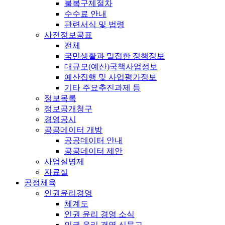
불복구제절차
수수료 안내
관련서식 및 법령
사전정보공표
전체
국민생활과 밀접한 정책정보
대규모(예산)국책사업정보
예산집행 및 사업평가정보
기타 주요추진과제 등
정보목록
정보공개청구
경영공시
공공데이터 개방
공공데이터 안내
공공데이터 제안
사업실명제
자료실
공정체육
인권윤리경영
체계도
인권 윤리 경영 소식
인권 윤리 경영 신문고