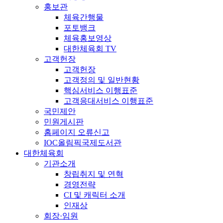
홍보관
체육간행물
포토뱅크
체육홍보영상
대한체육회 TV
고객헌장
고객헌장
고객정의 및 일반현황
핵심서비스 이행표준
고객응대서비스 이행표준
국민제안
민원게시판
홈페이지 오류신고
IOC올림픽국제도서관
대한체육회
기관소개
창립취지 및 연혁
경영전략
CI 및 캐릭터 소개
인재상
회장·임원