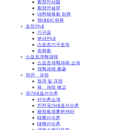
회장인사말
회장연설문
대한체육회 임원
역대IOC위원
조직안내
기구표
부서안내
스포츠기구조직
위원회
스포츠개혁과제
스포츠개혁과제 소개
개혁과제 총괄
정관ㆍ규정
정관 및 규정
제ㆍ개정 예고
국가대표선수촌
선수촌소개
진천국가대표선수촌
평창동계훈련센터
태릉선수촌
태백선수촌
국제스케이트장