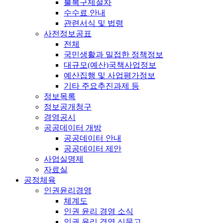
불복구제절차
수수료 안내
관련서식 및 법령
사전정보공표
전체
국민생활과 밀접한 정책정보
대규모(예산)국책사업정보
예산집행 및 사업평가정보
기타 주요추진과제 등
정보목록
정보공개청구
경영공시
공공데이터 개방
공공데이터 안내
공공데이터 제안
사업실명제
자료실
공정체육
인권윤리경영
체계도
인권 윤리 경영 소식
인권 윤리 경영 신문고