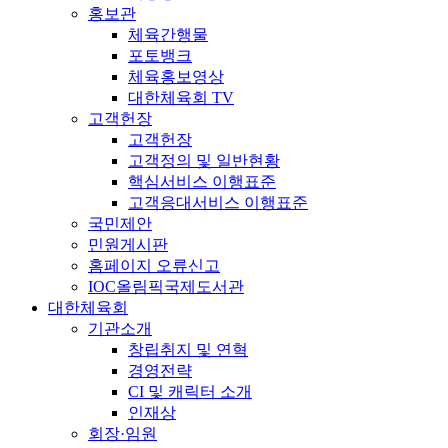
홍보관
체육간행물
포토뱅크
체육홍보영상
대한체육회 TV
고객헌장
고객헌장
고객정의 및 일반현황
핵심서비스 이행표준
고객응대서비스 이행표준
국민제안
민원게시판
홈페이지 오류신고
IOC올림픽국제도서관
대한체육회
기관소개
창립취지 및 연혁
경영전략
CI 및 캐릭터 소개
인재상
회장·임원