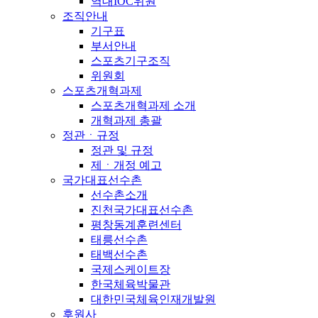
역대IOC위원
조직안내
기구표
부서안내
스포츠기구조직
위원회
스포츠개혁과제
스포츠개혁과제 소개
개혁과제 총괄
정관ㆍ규정
정관 및 규정
제ㆍ개정 예고
국가대표선수촌
선수촌소개
진천국가대표선수촌
평창동계훈련센터
태릉선수촌
태백선수촌
국제스케이트장
한국체육박물관
대한민국체육인재개발원
후원사