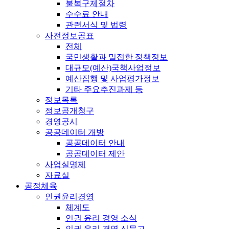
불복구제절차
수수료 안내
관련서식 및 법령
사전정보공표
전체
국민생활과 밀접한 정책정보
대규모(예산)국책사업정보
예산집행 및 사업평가정보
기타 주요추진과제 등
정보목록
정보공개청구
경영공시
공공데이터 개방
공공데이터 안내
공공데이터 제안
사업실명제
자료실
공정체육
인권윤리경영
체계도
인권 윤리 경영 소식
인권 윤리 경영 신문고