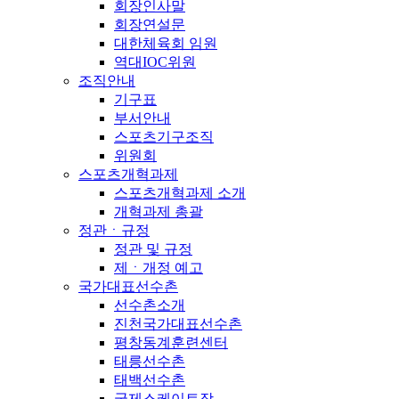
회장인사말
회장연설문
대한체육회 임원
역대IOC위원
조직안내
기구표
부서안내
스포츠기구조직
위원회
스포츠개혁과제
스포츠개혁과제 소개
개혁과제 총괄
정관ㆍ규정
정관 및 규정
제ㆍ개정 예고
국가대표선수촌
선수촌소개
진천국가대표선수촌
평창동계훈련센터
태릉선수촌
태백선수촌
국제스케이트장