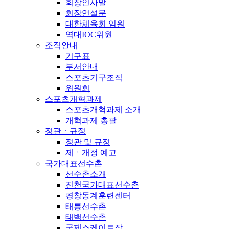
회장인사말
회장연설문
대한체육회 임원
역대IOC위원
조직안내
기구표
부서안내
스포츠기구조직
위원회
스포츠개혁과제
스포츠개혁과제 소개
개혁과제 총괄
정관ㆍ규정
정관 및 규정
제ㆍ개정 예고
국가대표선수촌
선수촌소개
진천국가대표선수촌
평창동계훈련센터
태릉선수촌
태백선수촌
국제스케이트장