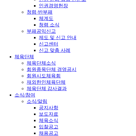
인권경영헌장
청렴·반부패
체계도
청렴 소식
부패공익신고
제도 및 신고 안내
신고센터
신고 맞춤 사례
체육단체
체육단체소식
회원종목단체 경영공시
회원시도체육회
재외한인체육단체
체육단체 감사결과
소식/참여
소식/알림
공지사항
보도자료
체육소식
입찰공고
채용공고