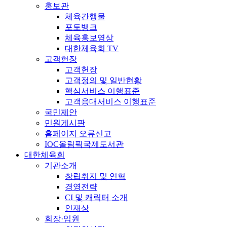
홍보관
체육간행물
포토뱅크
체육홍보영상
대한체육회 TV
고객헌장
고객헌장
고객정의 및 일반현황
핵심서비스 이행표준
고객응대서비스 이행표준
국민제안
민원게시판
홈페이지 오류신고
IOC올림픽국제도서관
대한체육회
기관소개
창립취지 및 연혁
경영전략
CI 및 캐릭터 소개
인재상
회장·임원