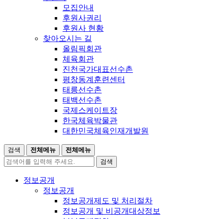
모집안내
후원사권리
후원사 현황
찾아오시는 길
올림픽회관
체육회관
진천국가대표선수촌
평창동계훈련센터
태릉선수촌
태백선수촌
국제스케이트장
한국체육박물관
대한민국체육인재개발원
검색
전체메뉴
전체메뉴
검색
정보공개
정보공개
정보공개제도 및 처리절차
정보공개 및 비공개대상정보