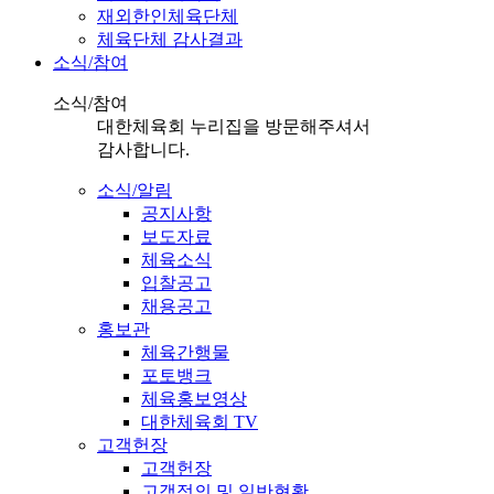
재외한인체육단체
체육단체 감사결과
소식/참여
소식/참여
대한체육회 누리집을 방문해주셔서
감사합니다.
소식/알림
공지사항
보도자료
체육소식
입찰공고
채용공고
홍보관
체육간행물
포토뱅크
체육홍보영상
대한체육회 TV
고객헌장
고객헌장
고객정의 및 일반현황