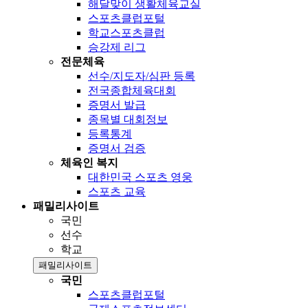
해달맞이 생활체육교실
스포츠클럽포털
학교스포츠클럽
승강제 리그
전문체육
선수/지도자/심판 등록
전국종합체육대회
증명서 발급
종목별 대회정보
등록통계
증명서 검증
체육인 복지
대한민국 스포츠 영웅
스포츠 교육
패밀리사이트
국민
선수
학교
패밀리사이트
국민
스포츠클럽포털