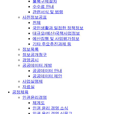
불복구제절차
수수료 안내
관련서식 및 법령
사전정보공표
전체
국민생활과 밀접한 정책정보
대규모(예산)국책사업정보
예산집행 및 사업평가정보
기타 주요추진과제 등
정보목록
정보공개청구
경영공시
공공데이터 개방
공공데이터 안내
공공데이터 제안
사업실명제
자료실
공정체육
인권윤리경영
체계도
인권 윤리 경영 소식
인권 윤리 경영 신문고