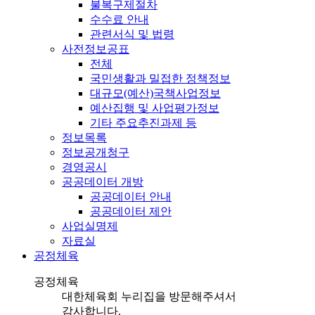
불복구제절차
수수료 안내
관련서식 및 법령
사전정보공표
전체
국민생활과 밀접한 정책정보
대규모(예산)국책사업정보
예산집행 및 사업평가정보
기타 주요추진과제 등
정보목록
정보공개청구
경영공시
공공데이터 개방
공공데이터 안내
공공데이터 제안
사업실명제
자료실
공정체육
공정체육
대한체육회 누리집을 방문해주셔서
감사합니다.