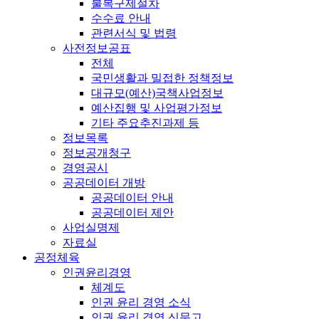
불복구제절차
수수료 안내
관련서식 및 법령
사전정보공표
전체
국민생활과 밀접한 정책정보
대규모(예산)국책사업정보
예산집행 및 사업평가정보
기타 주요추진과제 등
정보목록
정보공개청구
경영공시
공공데이터 개방
공공데이터 안내
공공데이터 제안
사업실명제
자료실
공정체육
인권윤리경영
체계도
인권 윤리 경영 소식
인권 윤리 경영 신문고