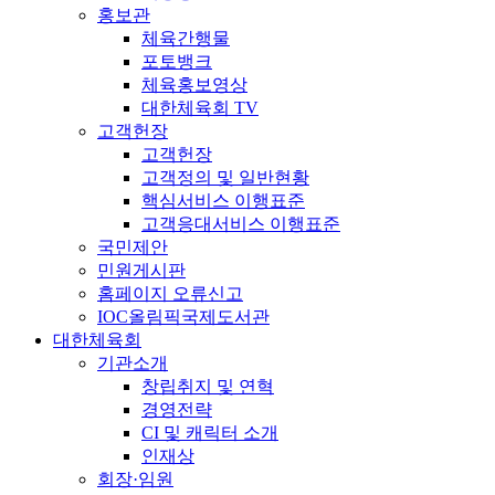
홍보관
체육간행물
포토뱅크
체육홍보영상
대한체육회 TV
고객헌장
고객헌장
고객정의 및 일반현황
핵심서비스 이행표준
고객응대서비스 이행표준
국민제안
민원게시판
홈페이지 오류신고
IOC올림픽국제도서관
대한체육회
기관소개
창립취지 및 연혁
경영전략
CI 및 캐릭터 소개
인재상
회장·임원