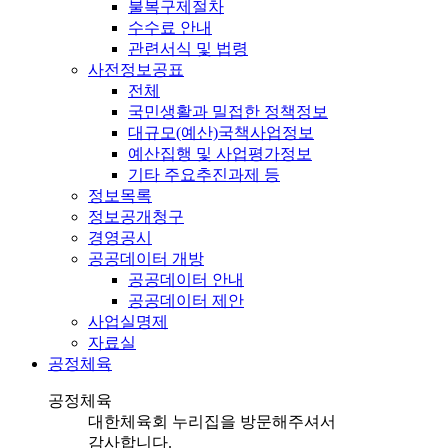
불복구제절차
수수료 안내
관련서식 및 법령
사전정보공표
전체
국민생활과 밀접한 정책정보
대규모(예산)국책사업정보
예산집행 및 사업평가정보
기타 주요추진과제 등
정보목록
정보공개청구
경영공시
공공데이터 개방
공공데이터 안내
공공데이터 제안
사업실명제
자료실
공정체육
공정체육
대한체육회 누리집을 방문해주셔서
감사합니다.