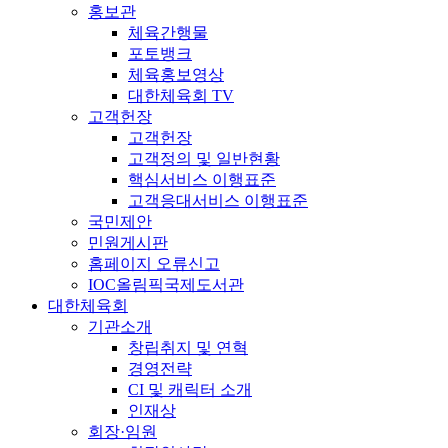
홍보관
체육간행물
포토뱅크
체육홍보영상
대한체육회 TV
고객헌장
고객헌장
고객정의 및 일반현황
핵심서비스 이행표준
고객응대서비스 이행표준
국민제안
민원게시판
홈페이지 오류신고
IOC올림픽국제도서관
대한체육회
기관소개
창립취지 및 연혁
경영전략
CI 및 캐릭터 소개
인재상
회장·임원