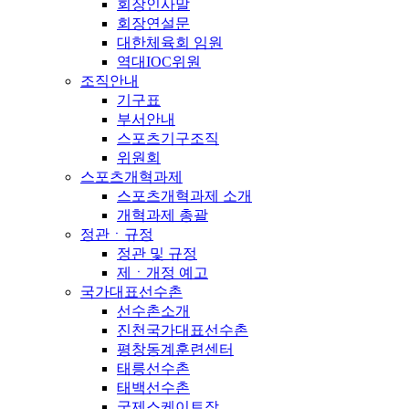
회장인사말
회장연설문
대한체육회 임원
역대IOC위원
조직안내
기구표
부서안내
스포츠기구조직
위원회
스포츠개혁과제
스포츠개혁과제 소개
개혁과제 총괄
정관ㆍ규정
정관 및 규정
제ㆍ개정 예고
국가대표선수촌
선수촌소개
진천국가대표선수촌
평창동계훈련센터
태릉선수촌
태백선수촌
국제스케이트장