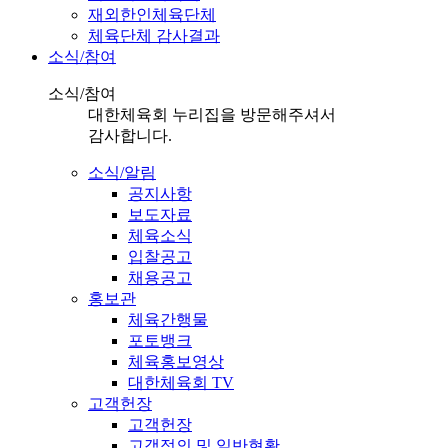
재외한인체육단체
체육단체 감사결과
소식/참여
소식/참여
대한체육회 누리집을 방문해주셔서
감사합니다.
소식/알림
공지사항
보도자료
체육소식
입찰공고
채용공고
홍보관
체육간행물
포토뱅크
체육홍보영상
대한체육회 TV
고객헌장
고객헌장
고객정의 및 일반현황