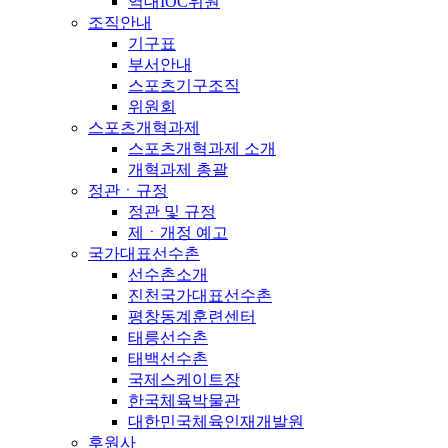
역대IOC위원
조직안내
기구표
부서안내
스포츠기구조직
위원회
스포츠개혁과제
스포츠개혁과제 소개
개혁과제 총괄
정관ㆍ규정
정관 및 규정
제ㆍ개정 예고
국가대표선수촌
선수촌소개
진천국가대표선수촌
평창동계훈련센터
태릉선수촌
태백선수촌
국제스케이트장
한국체육박물관
대한민국체육인재개발원
후원사