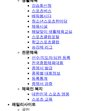
생활체육
강습회신청
스포츠버스
배워봅시다
청소년스포츠한마당
체육시설
해달맞이 생활체육교실
스포츠클럽포털
학교스포츠클럽
승강제 리그
전문체육
선수/지도자/심판 등록
전국종합체육대회
증명서 발급
종목별 대회정보
등록통계
증명서 검증
체육인 복지
대한민국 스포츠 영웅
스포츠 교육
패밀리사이트
국민