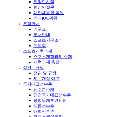
회장인사말
회장연설문
대한체육회 임원
역대IOC위원
조직안내
기구표
부서안내
스포츠기구조직
위원회
스포츠개혁과제
스포츠개혁과제 소개
개혁과제 총괄
정관ㆍ규정
정관 및 규정
제ㆍ개정 예고
국가대표선수촌
선수촌소개
진천국가대표선수촌
평창동계훈련센터
태릉선수촌
태백선수촌
국제스케이트장