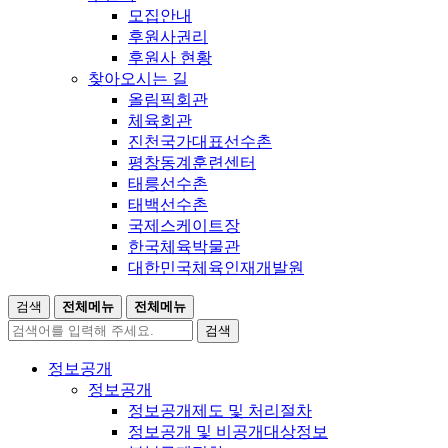
모집안내
후원사권리
후원사 현황
찾아오시는 길
올림픽회관
체육회관
진천국가대표선수촌
평창동계훈련센터
태릉선수촌
태백선수촌
국제스케이트장
한국체육박물관
대한민국체육인재개발원
검색
전체메뉴
전체메뉴
검색
정보공개
정보공개
정보공개제도 및 처리절차
정보공개 및 비공개대상정보