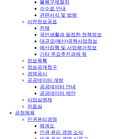
불복구제절차
수수료 안내
관련서식 및 법령
사전정보공표
전체
국민생활과 밀접한 정책정보
대규모(예산)국책사업정보
예산집행 및 사업평가정보
기타 주요추진과제 등
정보목록
정보공개청구
경영공시
공공데이터 개방
공공데이터 안내
공공데이터 제안
사업실명제
자료실
공정체육
인권윤리경영
체계도
인권 윤리 경영 소식
인권 윤리 경영 신문고