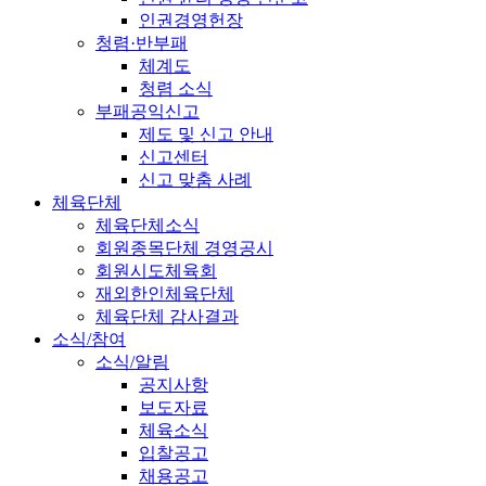
인권경영헌장
청렴·반부패
체계도
청렴 소식
부패공익신고
제도 및 신고 안내
신고센터
신고 맞춤 사례
체육단체
체육단체소식
회원종목단체 경영공시
회원시도체육회
재외한인체육단체
체육단체 감사결과
소식/참여
소식/알림
공지사항
보도자료
체육소식
입찰공고
채용공고