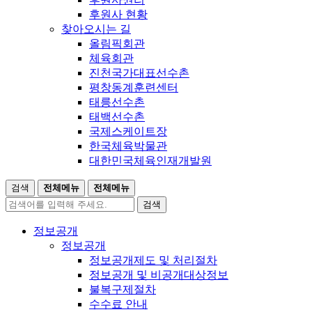
후원사 현황
찾아오시는 길
올림픽회관
체육회관
진천국가대표선수촌
평창동계훈련센터
태릉선수촌
태백선수촌
국제스케이트장
한국체육박물관
대한민국체육인재개발원
검색
전체메뉴
전체메뉴
검색
정보공개
정보공개
정보공개제도 및 처리절차
정보공개 및 비공개대상정보
불복구제절차
수수료 안내