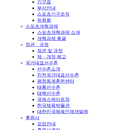
기구표
부서안내
스포츠기구조직
위원회
스포츠개혁과제
스포츠개혁과제 소개
개혁과제 총괄
정관ㆍ규정
정관 및 규정
제ㆍ개정 예고
국가대표선수촌
선수촌소개
진천국가대표선수촌
평창동계훈련센터
태릉선수촌
태백선수촌
국제스케이트장
한국체육박물관
대한민국체육인재개발원
후원사
모집안내
후원사권리