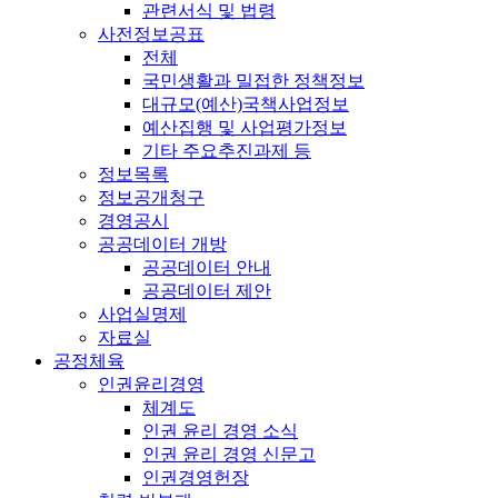
관련서식 및 법령
사전정보공표
전체
국민생활과 밀접한 정책정보
대규모(예산)국책사업정보
예산집행 및 사업평가정보
기타 주요추진과제 등
정보목록
정보공개청구
경영공시
공공데이터 개방
공공데이터 안내
공공데이터 제안
사업실명제
자료실
공정체육
인권윤리경영
체계도
인권 윤리 경영 소식
인권 윤리 경영 신문고
인권경영헌장