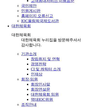
고객응대서비스 이행표준
국민제안
민원게시판
홈페이지 오류신고
IOC올림픽국제도서관
대한체육회
대한체육회
대한체육회 누리집을 방문해주셔서
감사합니다.
기관소개
창립취지 및 연혁
경영전략
CI 및 캐릭터 소개
인재상
회장·임원
회장인사말
회장연설문
대한체육회 임원
역대IOC위원
조직안내