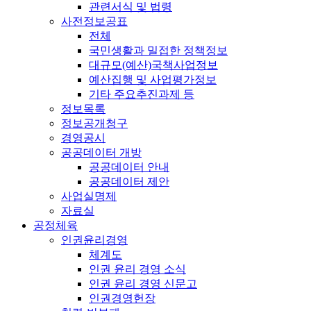
관련서식 및 법령
사전정보공표
전체
국민생활과 밀접한 정책정보
대규모(예산)국책사업정보
예산집행 및 사업평가정보
기타 주요추진과제 등
정보목록
정보공개청구
경영공시
공공데이터 개방
공공데이터 안내
공공데이터 제안
사업실명제
자료실
공정체육
인권윤리경영
체계도
인권 윤리 경영 소식
인권 윤리 경영 신문고
인권경영헌장