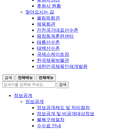
후원사 현황
찾아오시는 길
올림픽회관
체육회관
진천국가대표선수촌
평창동계훈련센터
태릉선수촌
태백선수촌
국제스케이트장
한국체육박물관
대한민국체육인재개발원
검색
전체메뉴
전체메뉴
검색
정보공개
정보공개
정보공개제도 및 처리절차
정보공개 및 비공개대상정보
불복구제절차
수수료 안내