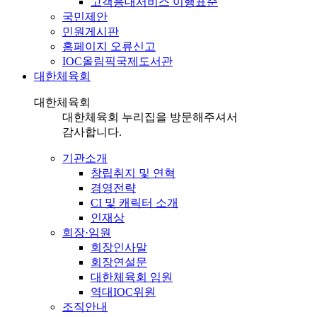
고객응대서비스 이행표준
국민제안
민원게시판
홈페이지 오류신고
IOC올림픽국제도서관
대한체육회
대한체육회
대한체육회 누리집을 방문해주셔서
감사합니다.
기관소개
창립취지 및 연혁
경영전략
CI 및 캐릭터 소개
인재상
회장·임원
회장인사말
회장연설문
대한체육회 임원
역대IOC위원
조직안내