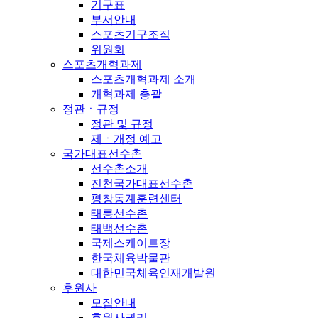
기구표
부서안내
스포츠기구조직
위원회
스포츠개혁과제
스포츠개혁과제 소개
개혁과제 총괄
정관ㆍ규정
정관 및 규정
제ㆍ개정 예고
국가대표선수촌
선수촌소개
진천국가대표선수촌
평창동계훈련센터
태릉선수촌
태백선수촌
국제스케이트장
한국체육박물관
대한민국체육인재개발원
후원사
모집안내
후원사권리