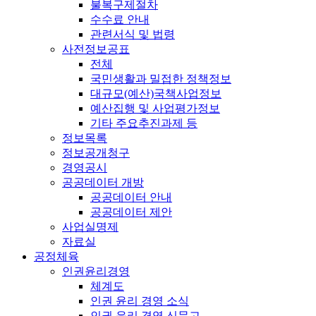
불복구제절차
수수료 안내
관련서식 및 법령
사전정보공표
전체
국민생활과 밀접한 정책정보
대규모(예산)국책사업정보
예산집행 및 사업평가정보
기타 주요추진과제 등
정보목록
정보공개청구
경영공시
공공데이터 개방
공공데이터 안내
공공데이터 제안
사업실명제
자료실
공정체육
인권윤리경영
체계도
인권 윤리 경영 소식
인권 윤리 경영 신문고