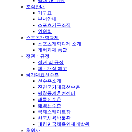
역대IOC위원
조직안내
기구표
부서안내
스포츠기구조직
위원회
스포츠개혁과제
스포츠개혁과제 소개
개혁과제 총괄
정관ㆍ규정
정관 및 규정
제ㆍ개정 예고
국가대표선수촌
선수촌소개
진천국가대표선수촌
평창동계훈련센터
태릉선수촌
태백선수촌
국제스케이트장
한국체육박물관
대한민국체육인재개발원
후원사