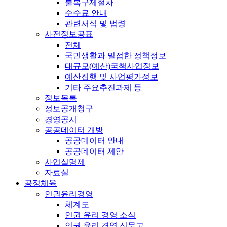
불복구제절차
수수료 안내
관련서식 및 법령
사전정보공표
전체
국민생활과 밀접한 정책정보
대규모(예산)국책사업정보
예산집행 및 사업평가정보
기타 주요추진과제 등
정보목록
정보공개청구
경영공시
공공데이터 개방
공공데이터 안내
공공데이터 제안
사업실명제
자료실
공정체육
인권윤리경영
체계도
인권 윤리 경영 소식
인권 윤리 경영 신문고