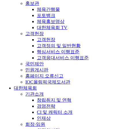
홍보관
체육간행물
포토뱅크
체육홍보영상
대한체육회 TV
고객헌장
고객헌장
고객정의 및 일반현황
핵심서비스 이행표준
고객응대서비스 이행표준
국민제안
민원게시판
홈페이지 오류신고
IOC올림픽국제도서관
대한체육회
기관소개
창립취지 및 연혁
경영전략
CI 및 캐릭터 소개
인재상
회장·임원