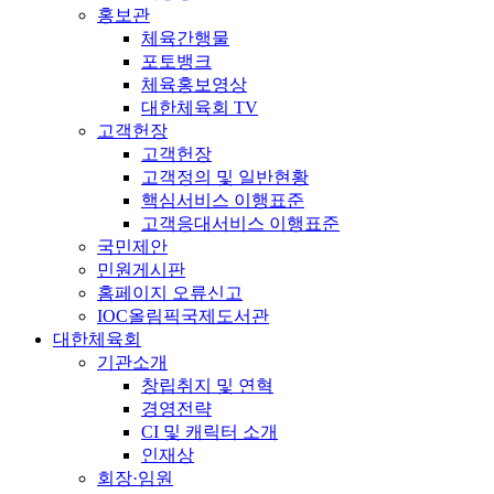
홍보관
체육간행물
포토뱅크
체육홍보영상
대한체육회 TV
고객헌장
고객헌장
고객정의 및 일반현황
핵심서비스 이행표준
고객응대서비스 이행표준
국민제안
민원게시판
홈페이지 오류신고
IOC올림픽국제도서관
대한체육회
기관소개
창립취지 및 연혁
경영전략
CI 및 캐릭터 소개
인재상
회장·임원