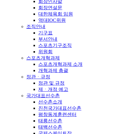
회장인사말
회장연설문
대한체육회 임원
역대IOC위원
조직안내
기구표
부서안내
스포츠기구조직
위원회
스포츠개혁과제
스포츠개혁과제 소개
개혁과제 총괄
정관ㆍ규정
정관 및 규정
제ㆍ개정 예고
국가대표선수촌
선수촌소개
진천국가대표선수촌
평창동계훈련센터
태릉선수촌
태백선수촌
국제스케이트장