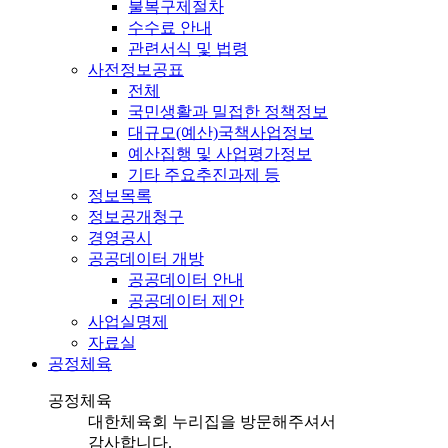
불복구제절차
수수료 안내
관련서식 및 법령
사전정보공표
전체
국민생활과 밀접한 정책정보
대규모(예산)국책사업정보
예산집행 및 사업평가정보
기타 주요추진과제 등
정보목록
정보공개청구
경영공시
공공데이터 개방
공공데이터 안내
공공데이터 제안
사업실명제
자료실
공정체육
공정체육
대한체육회 누리집을 방문해주셔서
감사합니다.