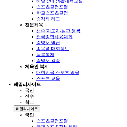
해달맞이 생활체육교실
스포츠클럽포털
학교스포츠클럽
승강제 리그
전문체육
선수/지도자/심판 등록
전국종합체육대회
증명서 발급
종목별 대회정보
등록통계
증명서 검증
체육인 복지
대한민국 스포츠 영웅
스포츠 교육
패밀리사이트
국민
선수
학교
패밀리사이트
국민
스포츠클럽포털
국제스포츠정보센터