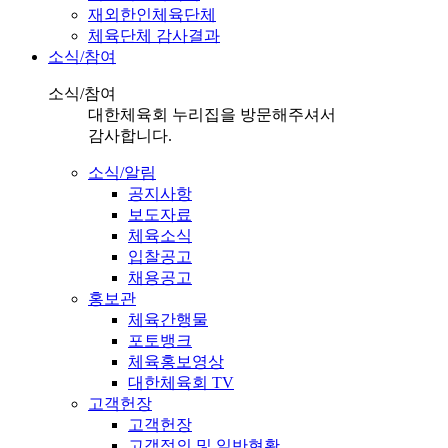
재외한인체육단체
체육단체 감사결과
소식/참여
소식/참여
대한체육회 누리집을 방문해주셔서
감사합니다.
소식/알림
공지사항
보도자료
체육소식
입찰공고
채용공고
홍보관
체육간행물
포토뱅크
체육홍보영상
대한체육회 TV
고객헌장
고객헌장
고객정의 및 일반현황