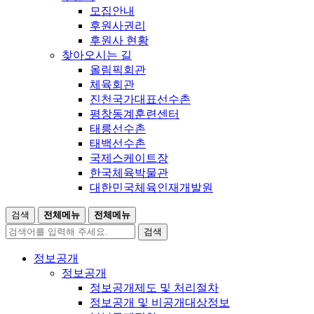
모집안내
후원사권리
후원사 현황
찾아오시는 길
올림픽회관
체육회관
진천국가대표선수촌
평창동계훈련센터
태릉선수촌
태백선수촌
국제스케이트장
한국체육박물관
대한민국체육인재개발원
검색
전체메뉴
전체메뉴
검색
정보공개
정보공개
정보공개제도 및 처리절차
정보공개 및 비공개대상정보