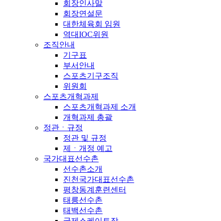
회장인사말
회장연설문
대한체육회 임원
역대IOC위원
조직안내
기구표
부서안내
스포츠기구조직
위원회
스포츠개혁과제
스포츠개혁과제 소개
개혁과제 총괄
정관ㆍ규정
정관 및 규정
제ㆍ개정 예고
국가대표선수촌
선수촌소개
진천국가대표선수촌
평창동계훈련센터
태릉선수촌
태백선수촌
국제스케이트장