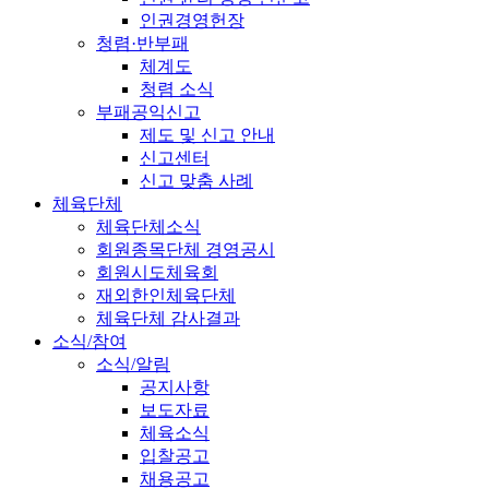
인권경영헌장
청렴·반부패
체계도
청렴 소식
부패공익신고
제도 및 신고 안내
신고센터
신고 맞춤 사례
체육단체
체육단체소식
회원종목단체 경영공시
회원시도체육회
재외한인체육단체
체육단체 감사결과
소식/참여
소식/알림
공지사항
보도자료
체육소식
입찰공고
채용공고